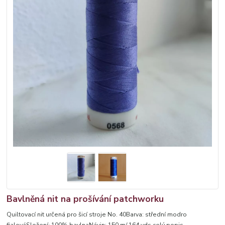
Bavlněná nit na prošívání patchworku
Quiltovací nit určená pro šicí stroje No. 40Barva: střední modro