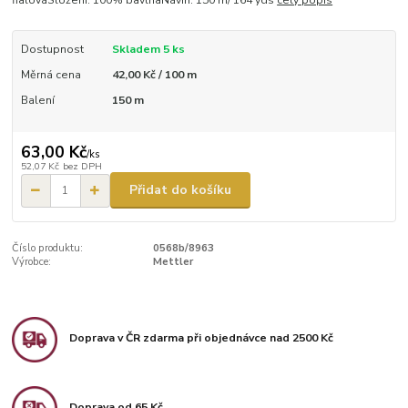
fialováSložení: 100% bavlnaNávin: 150 m/ 164 yds
celý popis
Dostupnost
Skladem 5 ks
Měrná cena
42,00 Kč / 100 m
Balení
150 m
63,00 Kč
/
ks
52,07 Kč
bez DPH
Přidat do košíku
Číslo produktu:
0568b/8963
Výrobce:
Mettler
Doprava v ČR zdarma při objednávce nad 2500 Kč
Doprava od 65 Kč