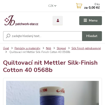
0
ks
CZK
za
0,00 Kč
Menu
Hledat
Úvod
Pomůcky a materiály
Nitě
Strojové
Silk Finish jednobarevné
Quiltovací nit Mettler Silk-Finish Cotton 40 0568b
Quiltovací nit Mettler Silk-Finish
Cotton 40 0568b