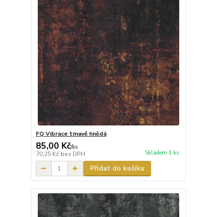
FQ Vibrace tmavě hnědá
85,00 Kč
/
ks
Skladem 1 ks
70,25 Kč
bez DPH
Přidat do košíku