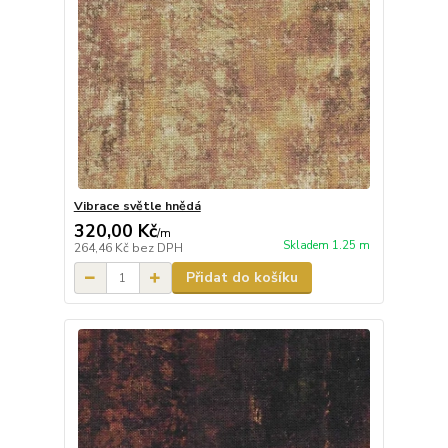
Vibrace světle hnědá
320,00 Kč
/
m
Skladem 1.25 m
264,46 Kč
bez DPH
Přidat do košíku