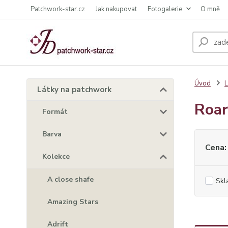
Patchwork-star.cz
Jak nakupovat
Fotogalerie
O mně
Úvod
L
Látky na patchwork
Roar
Formát
Barva
Cena:
Kolekce
A close shafe
Skl
Amazing Stars
Adrift