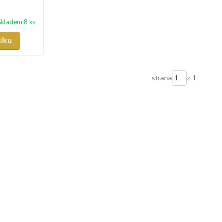
Skladem 8 ks
šíku
strana
z 1