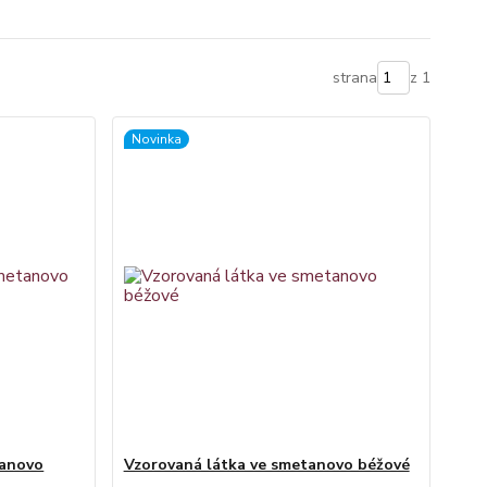
strana
z 1
Novinka
tanovo
Vzorovaná látka ve smetanovo béžové