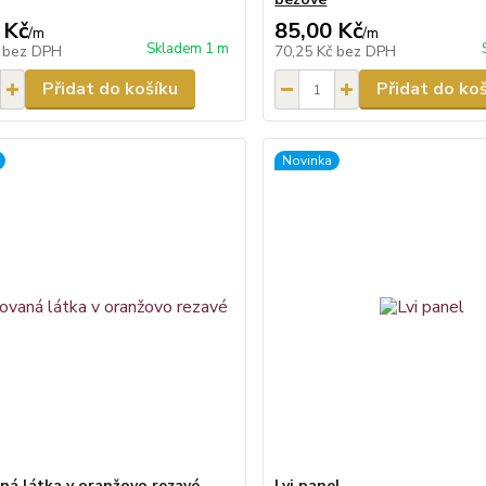
 Kč
85,00 Kč
/
m
/
m
Skladem 1 m
č
bez DPH
70,25 Kč
bez DPH
Přidat do košíku
Přidat do ko
Novinka
ná látka v oranžovo rezavé
Lvi panel