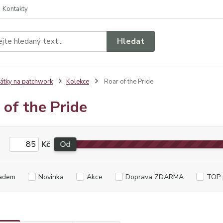
Kontakty
Hledat
átky na patchwork
Kolekce
Roar of the Pride
 of the Pride
Kč
Od
adem
Novinka
Akce
Doprava ZDARMA
TOP 