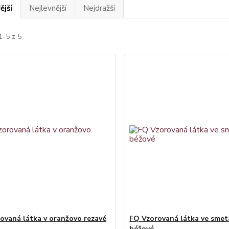
ější
Nejlevnější
Nejdražší
1-5 z 5
ovaná látka v oranžovo rezavé
FQ Vzorovaná látka ve sme
béžové