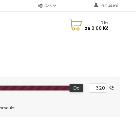
Přihlášení
CZK
0
ks
za
0,00 Kč
Do
Kč
produkt