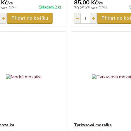
 Kč
85,00 Kč
/
ks
/
ks
Skladem 2 ks
č
bez DPH
70,25 Kč
bez DPH
Přidat do košíku
Přidat do ko
mozaika
Tyrkysová mozaika