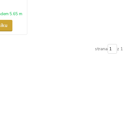
adem 5.65 m
šíku
strana
z 1