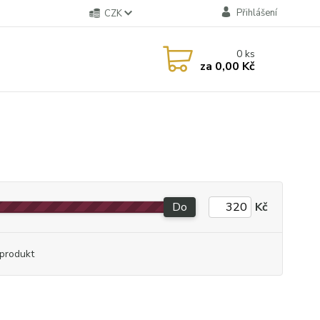
Přihlášení
CZK
0
ks
za
0,00 Kč
Do
Kč
produkt