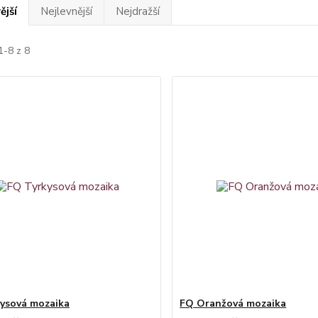
ější
Nejlevnější
Nejdražší
1-8 z 8
ysová mozaika
FQ Oranžová mozaika