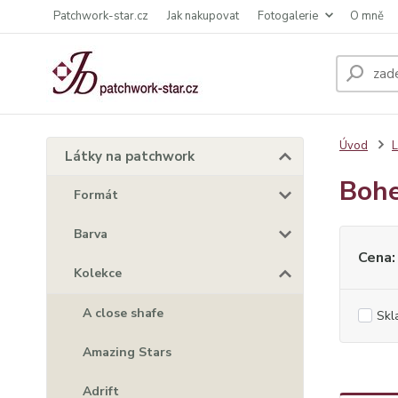
Patchwork-star.cz
Jak nakupovat
Fotogalerie
O mně
Úvod
L
Látky na patchwork
Bohe
Formát
Barva
Cena:
Kolekce
A close shafe
Skl
Amazing Stars
Adrift