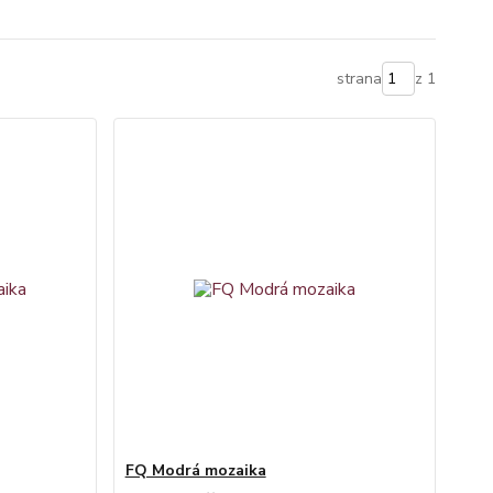
strana
z 1
FQ Modrá mozaika