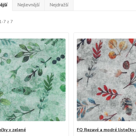
ější
Nejlevnější
Nejdražší
1-7 z 7
ečky v zelené
FQ Rezavé a modré lístečky