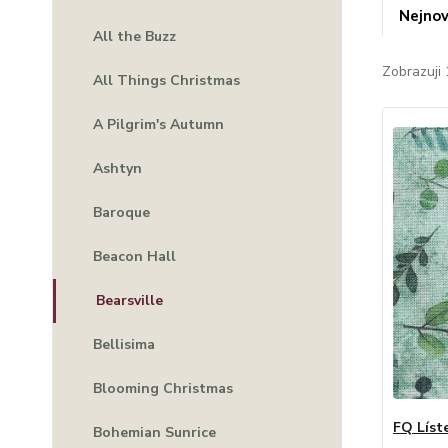
Nejnov
All the Buzz
Zobrazuji 
All Things Christmas
A Pilgrim's Autumn
Ashtyn
Baroque
Beacon Hall
Bearsville
Bellisima
Blooming Christmas
FQ Líst
Bohemian Sunrice