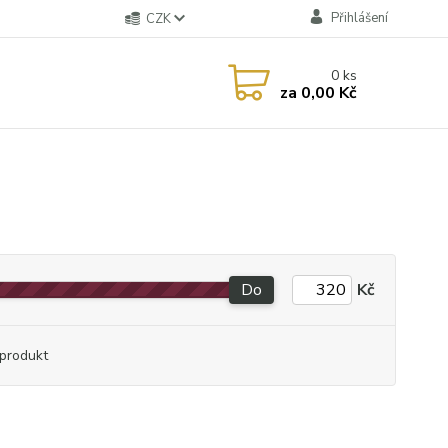
Přihlášení
CZK
0
ks
za
0,00 Kč
Do
Kč
produkt