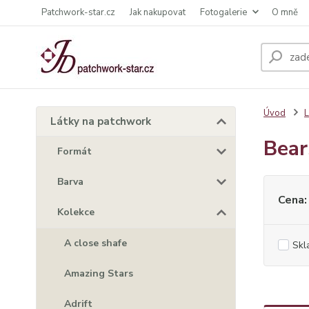
Patchwork-star.cz
Jak nakupovat
Fotogalerie
O mně
Úvod
L
Látky na patchwork
Bear
Formát
Barva
Cena:
Kolekce
A close shafe
Skl
Amazing Stars
Adrift