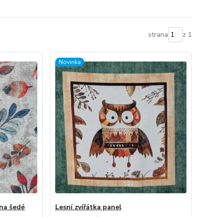
strana
z 1
Novinka
 na šedé
Lesní zvířátka panel