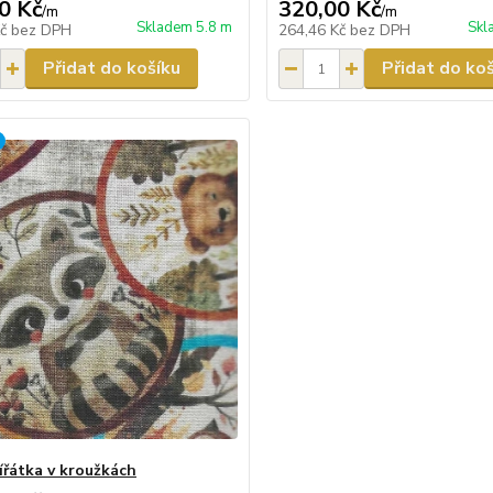
0 Kč
320,00 Kč
/
m
/
m
Skladem 5.8 m
Skl
Kč
bez DPH
264,46 Kč
bez DPH
Přidat do košíku
Přidat do ko
vířátka v kroužkách