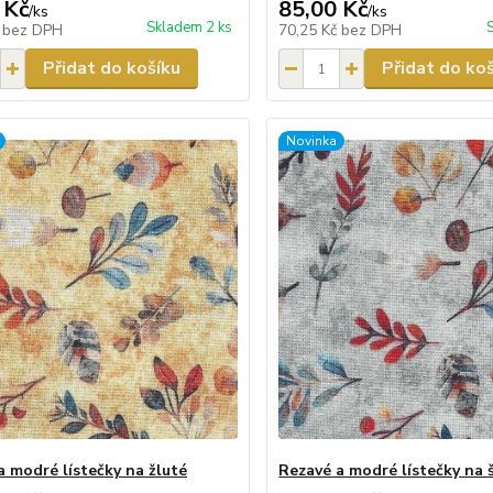
 Kč
85,00 Kč
/
ks
/
ks
Skladem 2 ks
č
bez DPH
70,25 Kč
bez DPH
Přidat do košíku
Přidat do ko
Novinka
a modré lístečky na žluté
Rezavé a modré lístečky na 