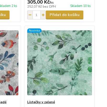
305,00 Kč
/
ks
Skladem 2 ks
Skladem 10 ks
252,07 Kč
bez DPH
šíku
Přidat do košíku
Novinka
šedé
Lístečky v zelené