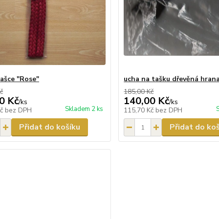
tašce "Rose"
ucha na tašku dřevěná hran
č
185,00 Kč
0 Kč
140,00 Kč
/
ks
/
ks
Skladem 2 ks
Kč
bez DPH
115,70 Kč
bez DPH
Přidat do košíku
Přidat do ko