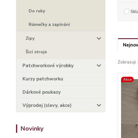
Do ruky
Skl
Rámečky a zapínání
Zipy
Nejnov
Šicí stroje
Zobrazuji 
Patchworkové výrobky
Kurzy patchworku
Akce
Dárkové poukazy
Výprodej (slevy, akce)
Novinky