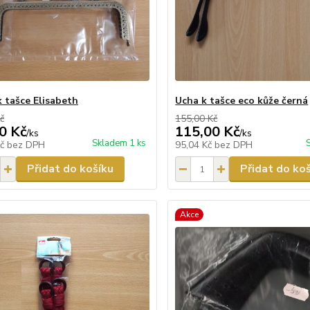
k tašce Elisabeth
Ucha k tašce eco kůže černá
č
155,00 Kč
0 Kč
115,00 Kč
/
ks
/
ks
Skladem 1 ks
Kč
bez DPH
95,04 Kč
bez DPH
Přidat do košíku
Přidat do ko
Akce