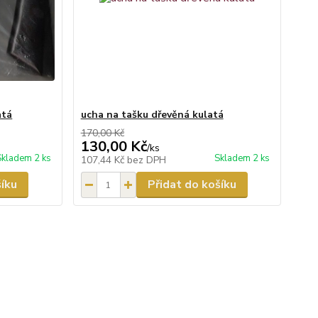
atá
ucha na tašku dřevěná kulatá
170,00 Kč
130,00 Kč
/
ks
Skladem 2 ks
Skladem 2 ks
107,44 Kč
bez DPH
šíku
Přidat do košíku