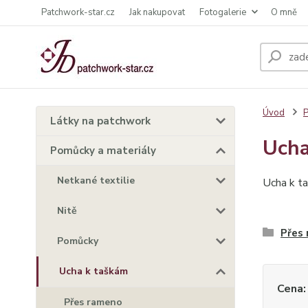
Patchwork-star.cz
Jak nakupovat
Fotogalerie
O mně
Úvod
P
Látky na patchwork
Ucha
Pomůcky a materiály
Netkané textilie
Ucha k ta
Nitě
Přes
Pomůcky
Ucha k taškám
Cena:
Přes rameno