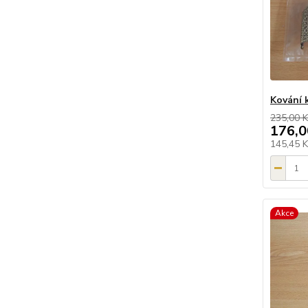
Kování 
235,00 K
176,0
145,45 
Akce