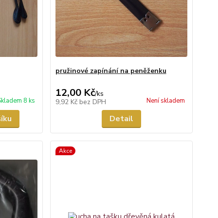
pružinové zapínání na peněženku
12,00 Kč
/
ks
Skladem 8 ks
Není skladem
9,92 Kč
bez DPH
šíku
Detail
Akce