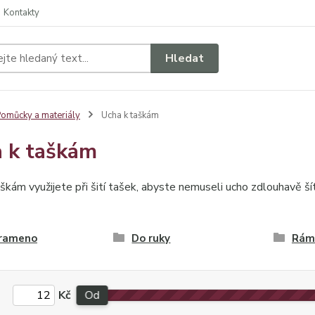
Kontakty
Hledat
omůcky a materiály
Ucha k taškám
 k taškám
škám využijete při šití tašek, abyste nemuseli ucho zdlouhavě šít
 rameno
Do ruky
Ráme
Kč
Od