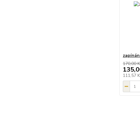
zapínán
170,00 K
135,0
111,57 