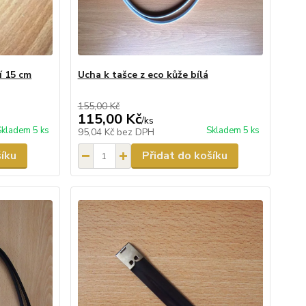
í 15 cm
Ucha k tašce z eco kůže bílá
155,00 Kč
115,00 Kč
/
ks
Skladem 5 ks
Skladem 5 ks
95,04 Kč
bez DPH
šíku
Přidat do košíku