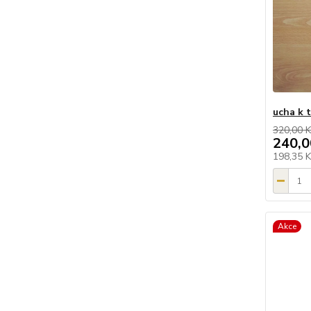
ucha k 
320,00 K
240,0
198,35 
Akce