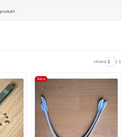
produkt
strana
z 1
Akce