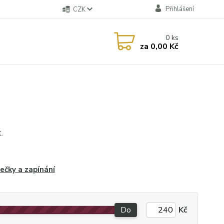
Přihlášení
CZK
0
ks
za
0,00 Kč
.
čky a zapínání
Do
Kč