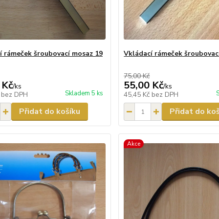
í rámeček šroubovací mosaz 19
Vkládací rámeček šroubovac
75,00 Kč
 Kč
55,00 Kč
/
ks
/
ks
Skladem 5 ks
č
bez DPH
45,45 Kč
bez DPH
Přidat do košíku
Přidat do ko
Akce