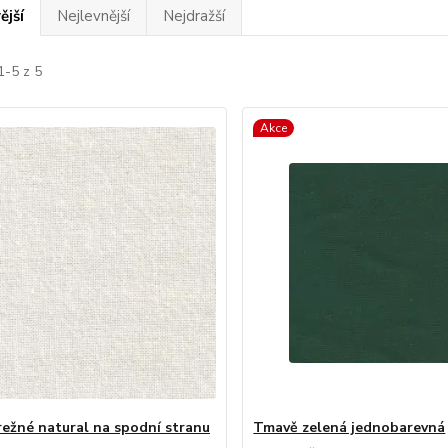
ější
Nejlevnější
Nejdražší
1-5 z 5
Akce
režné natural na spodní stranu
Tmavě zelená jednobarevná