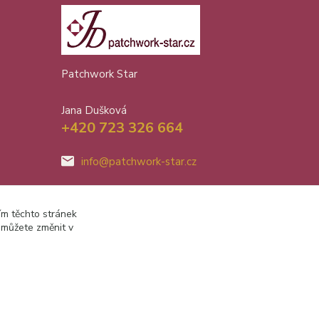
Patchwork Star
Jana Dušková
+420 723 326 664
info@patchwork-star.cz
ím těchto stránek
 můžete změnit v