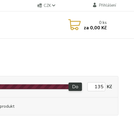
Přihlášení
CZK
0
ks
za
0,00 Kč
Do
Kč
produkt