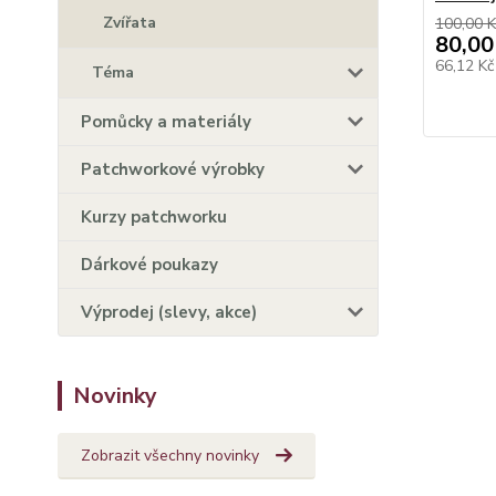
Zvířata
100,00 K
80,00
66,12 K
Téma
Pomůcky a materiály
Patchworkové výrobky
Kurzy patchworku
Dárkové poukazy
Výprodej (slevy, akce)
Novinky
Zobrazit všechny novinky