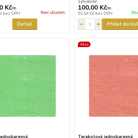
125,00 Kč
0 Kč
100,00 Kč
/
m
/
m
Není skladem
Skl
Kč
bez DPH
82,64 Kč
bez DPH
Detail
Přidat do ko
Akce
jednobarevná
Terakotová jednobarevná