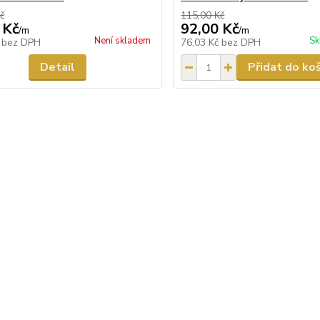
č
115,00 Kč
 Kč
92,00 Kč
/
m
/
m
Není skladem
Sk
č
bez DPH
76,03 Kč
bez DPH
Detail
Přidat do ko