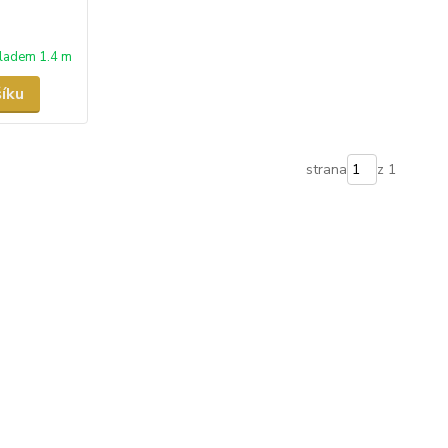
ladem 1.4 m
šíku
strana
z 1