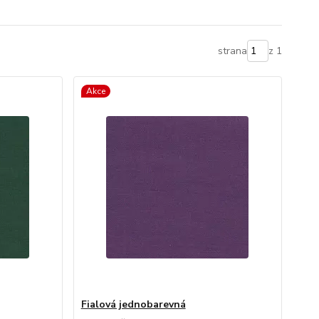
strana
z 1
Akce
Fialová jednobarevná