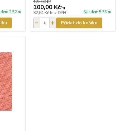
125,00 Kč
100,00 Kč
/
m
adem 2.52 m
Skladem 5.55 m
82,64 Kč
bez DPH
šíku
Přidat do košíku