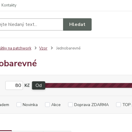
Kontakty
Hledat
átky na patchwork
Vzor
Jednobarevné
obarevné
Kč
Od
adem
Novinka
Akce
Doprava ZDARMA
TOP 