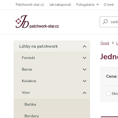
Patchwork-star.cz
Jak nakupovat
Fotogalerie
O mně
Úvod
L
Látky na patchwork
Jedn
Formát
Barva
Cena:
Kolekce
Vzor
Skl
Batika
Bordury