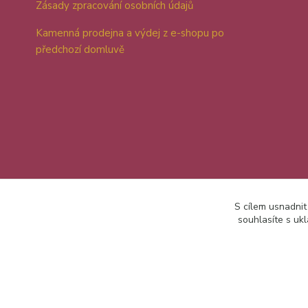
Zásady zpracování osobních údajů
Kamenná prodejna a výdej z e-shopu po
předchozí domluvě
S cílem usnadnit
souhlasíte s uk