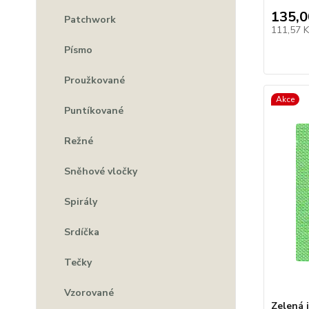
135,0
Patchwork
111,57 
Písmo
Proužkované
Akce
Puntíkované
Režné
Sněhové vločky
Spirály
Srdíčka
Tečky
Vzorované
Zelená 