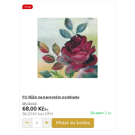
Akce
FQ Růže na barevném podkladu
85,00 Kč
68,00 Kč
/
ks
Skladem 1 ks
56,20 Kč
bez DPH
Přidat do košíku