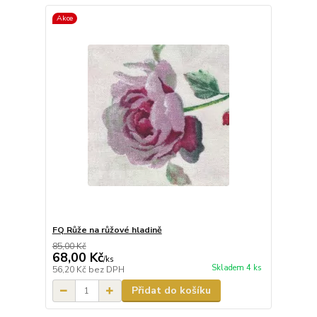
Akce
FQ Růže na růžové hladině
85,00 Kč
68,00 Kč
/
ks
Skladem 4 ks
56,20 Kč
bez DPH
Přidat do košíku