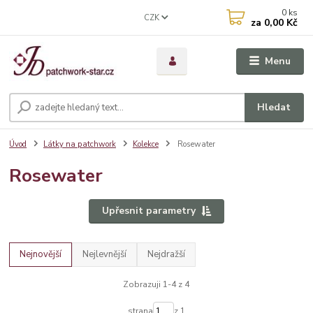
0
ks
CZK
za
0,00 Kč
Menu
Hledat
Úvod
Látky na patchwork
Kolekce
Rosewater
Rosewater
Upřesnit parametry
Nejnovější
Nejlevnější
Nejdražší
Zobrazuji 1-4 z 4
strana
z 1