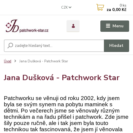
0
ks
CZK
za
0,00 Kč
Menu
Hledat
Úvod
Jana Dušková - Patchwork Star
Jana Dušková - Patchwork Star
Patchworku se věnuji od roku 2002, kdy jsem
byla se svým synem na pobytu maminek s
dětmi. Po večerech jsme se věnovaly různým
technikám a na řadu přišel i patchwork. Zde jsme
šily pouze ručně, ale i tak jsem byla touto
technikou tak fascinovaná, že jsem jí věnovala