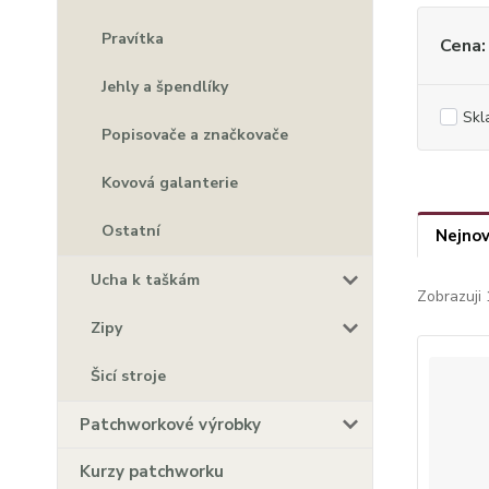
Pravítka
Cena:
Jehly a špendlíky
Skl
Popisovače a značkovače
Kovová galanterie
Ostatní
Nejnov
Ucha k taškám
Zobrazuji 
Zipy
Šicí stroje
Patchworkové výrobky
Kurzy patchworku