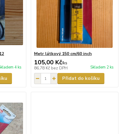
12
Metr látkový 150 cm/60 inch
105,00 Kč
/
ks
Skladem 4 ks
Skladem 2 ks
86,78 Kč
bez DPH
šíku
Přidat do košíku