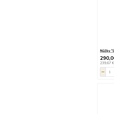
Nůžky "
290,0
239,67 