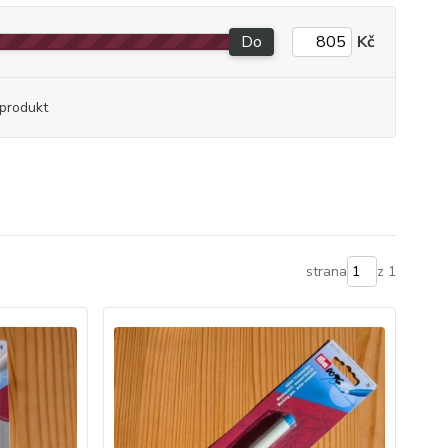
Do
Kč
produkt
strana
z 1