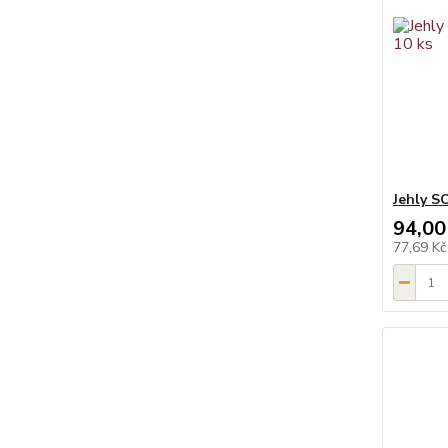
Jehly S
94,00
77,69 K