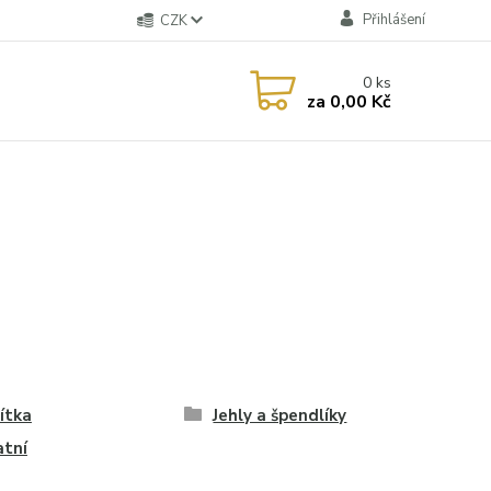
Přihlášení
CZK
0
ks
za
0,00 Kč
ítka
Jehly a špendlíky
atní