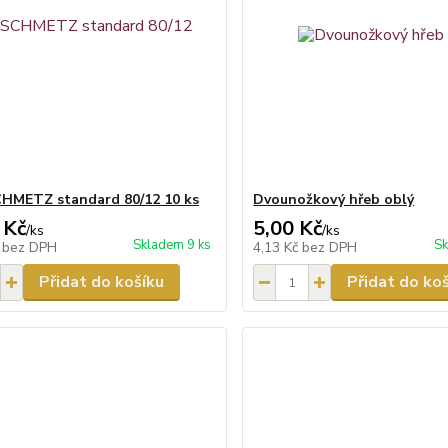
CHMETZ standard 80/12 10 ks
Dvounožkový hřeb oblý
 Kč
5,00 Kč
/
ks
/
ks
Skladem 9 ks
Sk
č
bez DPH
4,13 Kč
bez DPH
Přidat do košíku
Přidat do ko