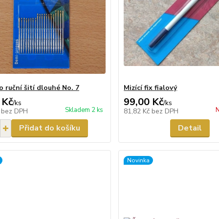
o ruční šití dlouhé No. 7
Mizící fix fialový
 Kč
99,00 Kč
/
ks
/
ks
Skladem 2 ks
N
č
bez DPH
81,82 Kč
bez DPH
Přidat do košíku
Detail
Novinka