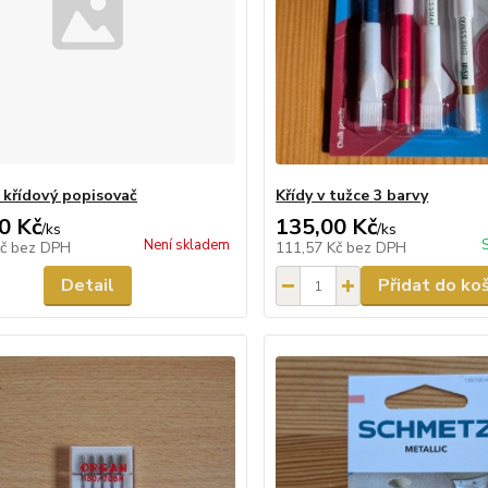
 křídový popisovač
Křídy v tužce 3 barvy
0 Kč
135,00 Kč
/
ks
/
ks
Není skladem
Kč
bez DPH
111,57 Kč
bez DPH
Detail
Přidat do ko