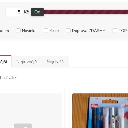
Kč
Od
adem
Novinka
Akce
Doprava ZDARMA
TOP 
ější
Nejlevnější
Nejdražší
1-57 z 57