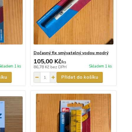
Dočasný fix smývatelný vodou modrý
105,00 Kč
/
ks
Skladem 1 ks
Skladem 1 ks
86,78 Kč
bez DPH
šíku
Přidat do košíku