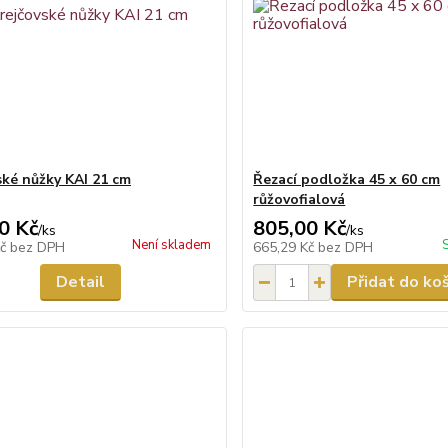
ské nůžky KAI 21 cm
Řezací podložka 45 x 60 cm
růžovofialová
0 Kč
805,00 Kč
/
ks
/
ks
Není skladem
Kč
bez DPH
665,29 Kč
bez DPH
Detail
Přidat do ko