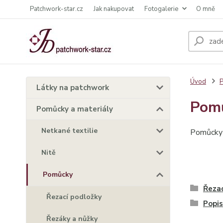
Patchwork-star.cz
Jak nakupovat
Fotogalerie
O mně
Úvod
P
Látky na patchwork
Pom
Pomůcky a materiály
Netkané textilie
Pomůcky j
Nitě
Pomůcky
Řezac
Řezací podložky
Popis
Řezáky a nůžky