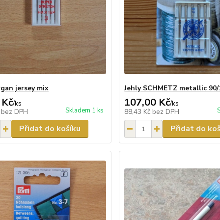
rgan jersey mix
Jehly SCHMETZ metallic 90/
 Kč
107,00 Kč
/
ks
/
ks
Skladem 1 ks
č
bez DPH
88,43 Kč
bez DPH
Přidat do košíku
Přidat do ko