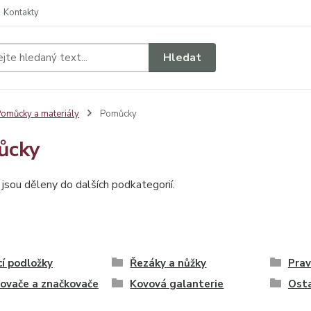
Kontakty
Hledat
omůcky a materiály
Pomůcky
ůcky
sou děleny do dalších podkategorií.
í podložky
Řezáky a nůžky
Prav
ovače a značkovače
Kovová galanterie
Ost