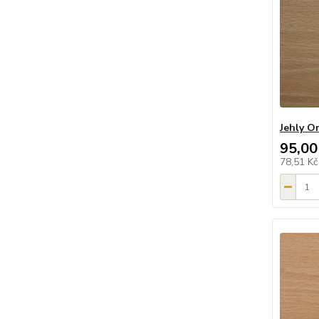
Jehly O
95,00
78,51 K