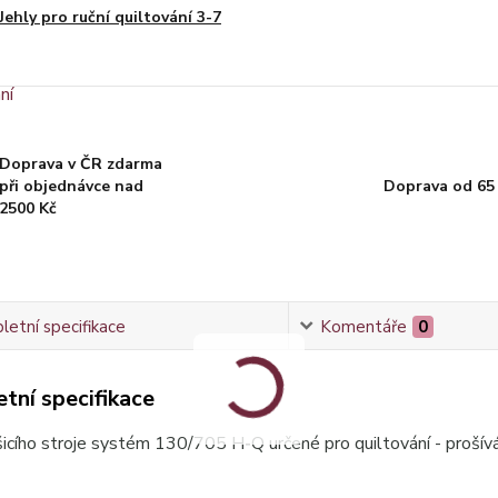
Jehly pro ruční quiltování 3-7
Doprava v ČR zdarma
při objednávce nad
Doprava od 65
2500 Kč
etní specifikace
Komentáře
0
tní specifikace
šicího stroje systém 130/705 H-Q určené pro quiltování - prošívá