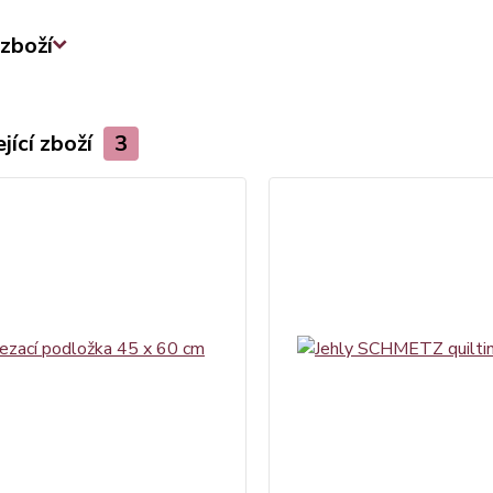
zboží
jící zboží
3