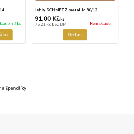
14
Jehly SCHMETZ metallic 80/12
91,00 Kč
/
ks
kladem 3 ks
Není skladem
75,21 Kč
bez DPH
šíku
Detail
y a špendlíky