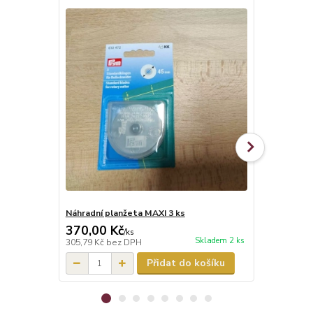
Náhradní planžeta MAXI 3 ks
Náhradní pl
370,00 Kč
185,00 K
/
ks
Skladem 2 ks
305,79 Kč
bez DPH
152,89 Kč
be
Přidat do košíku