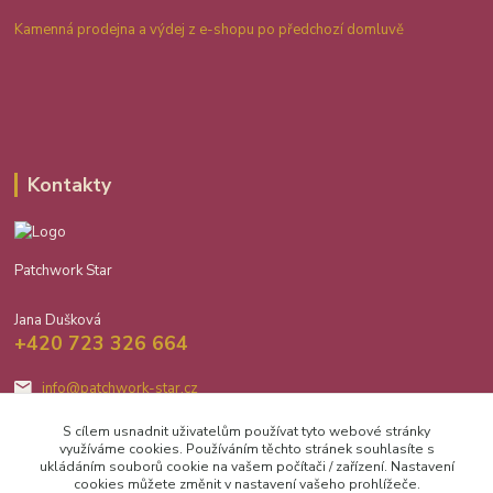
Kamenná prodejna a výdej z e-shopu po předchozí domluvě
Kontakty
Patchwork Star
Jana Dušková
+420 723 326 664
info@patchwork-star.cz
S cílem usnadnit uživatelům používat tyto webové stránky
využíváme cookies. Používáním těchto stránek souhlasíte s
ukládáním souborů cookie na vašem počítači / zařízení. Nastavení
cookies můžete změnit v nastavení vašeho prohlížeče.