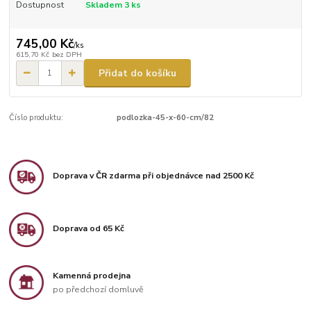
Dostupnost
Skladem 3 ks
745,00 Kč
/
ks
615,70 Kč
bez DPH
Přidat do košíku
Číslo produktu:
podlozka-45-x-60-cm/82
Doprava v ČR zdarma při objednávce nad 2500 Kč
Doprava od 65 Kč
Kamenná prodejna
po předchozí domluvě