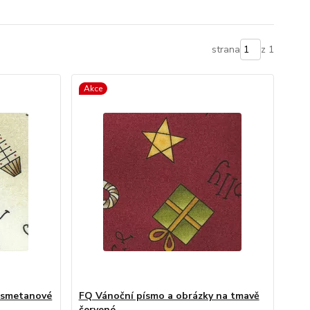
strana
z 1
Akce
a smetanové
FQ Vánoční písmo a obrázky na tmavě
červené