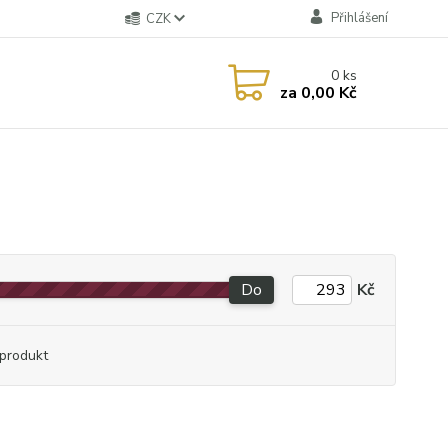
Přihlášení
CZK
0
ks
za
0,00 Kč
Do
Kč
produkt