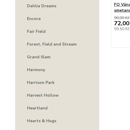
FQ Váno
Dahlia Dreams
smetan
90,00 Kč
Encore
72,00
59,50 K
Fair Field
Forest, Field and Stream
Grand Slam
Harmony
Harrison Park
Harvest Hollow
Heartland
Hearts & Hugs