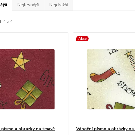
ější
Nejlevnější
Nejdražší
1-4 z 4
Akce
 písmo a obrázky na tmavě
Vánoční písmo a obrázky n