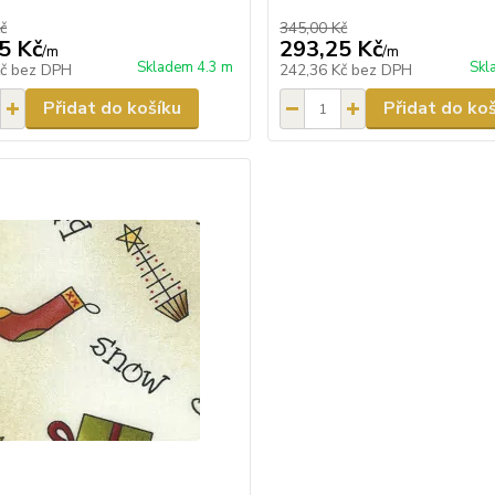
č
345,00 Kč
5 Kč
293,25 Kč
/
m
/
m
Skladem 4.3 m
Skl
Kč
bez DPH
242,36 Kč
bez DPH
Přidat do košíku
Přidat do ko