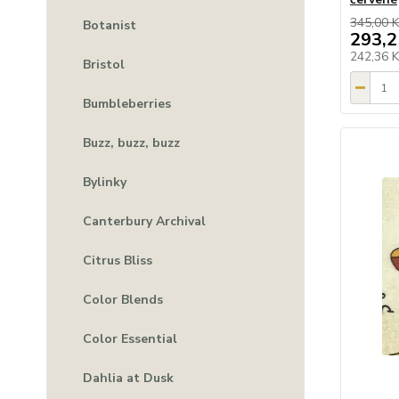
345,00 K
Botanist
293,2
242,36 
Bristol
Bumbleberries
Buzz, buzz, buzz
Bylinky
Canterbury Archival
Citrus Bliss
Color Blends
Color Essential
Dahlia at Dusk