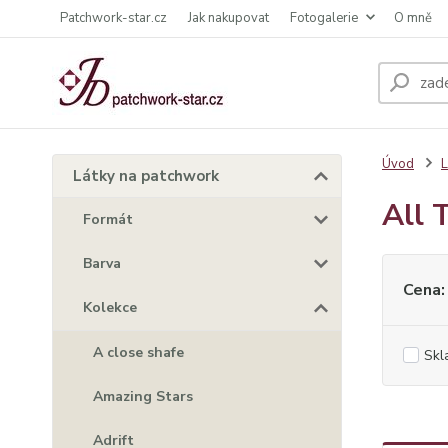
Patchwork-star.cz
Jak nakupovat
Fotogalerie
O mně
Úvod
L
Látky na patchwork
All 
Formát
Barva
Cena:
Kolekce
A close shafe
Skl
Amazing Stars
Adrift