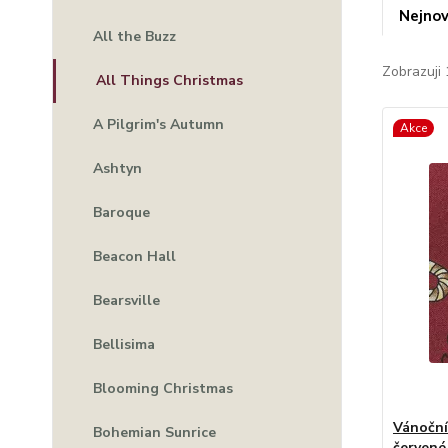
Nejnov
All the Buzz
Zobrazuji 
All Things Christmas
A Pilgrim's Autumn
Akce
Ashtyn
Baroque
Beacon Hall
Bearsville
Bellisima
Blooming Christmas
Vánoční
Bohemian Sunrice
červené