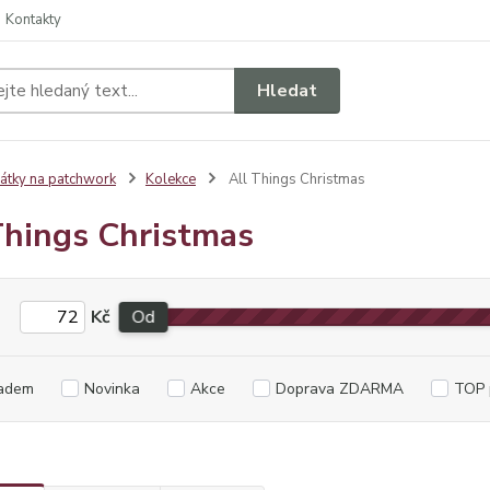
Kontakty
Hledat
átky na patchwork
Kolekce
All Things Christmas
Things Christmas
Kč
Od
adem
Novinka
Akce
Doprava ZDARMA
TOP 