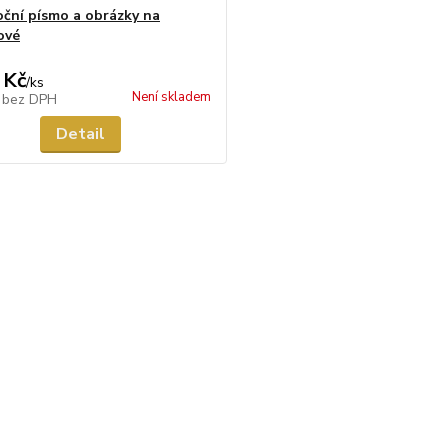
ční písmo a obrázky na
ové
 Kč
/
ks
Není skladem
č
bez DPH
Detail