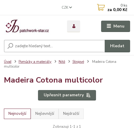
0
ks
CZK
za
0,00 Kč
Menu
Hledat
Úvod
Pomůcky a materiály
Nitě
Strojové
Madeira Cotona
multicolor
Madeira Cotona multicolor
Upřesnit parametry
Nejnovější
Nejlevnější
Nejdražší
Zobrazuji 1-1 z 1