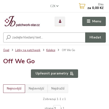
0
ks
CZK
za
0,00 Kč
Menu
Hledat
Úvod
Látky na patchwork
Kolekce
Off We Go
Off We Go
Upřesnit parametry
Nejnovější
Nejlevnější
Nejdražší
Zobrazuji 1-1 z 1
strana
z 1