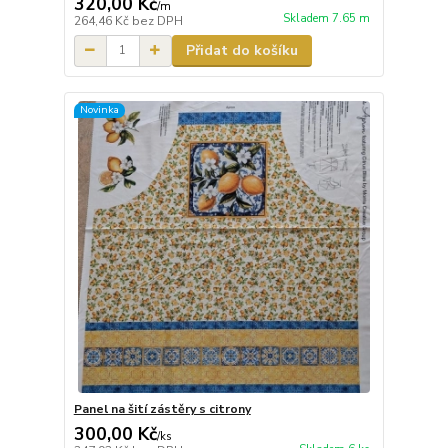
320,00 Kč
/
m
Skladem 7.65 m
264,46 Kč
bez DPH
Přidat do košíku
Novinka
Panel na šití zástěry s citrony
300,00 Kč
/
ks