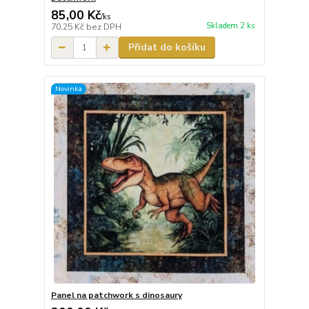
85,00 Kč
/
ks
Skladem 2 ks
70,25 Kč
bez DPH
Přidat do košíku
Novinka
Panel na patchwork s dinosaury