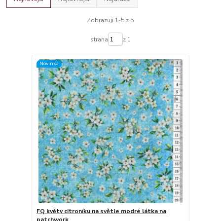
Zobrazuji 1-5 z 5
strana
z 1
Novinka
FQ květy citroníku na světle modré látka na
patchwork