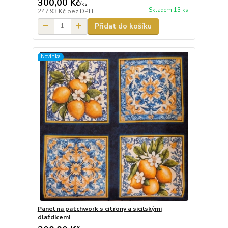
300,00 Kč
/
ks
Skladem 13 ks
247,93 Kč
bez DPH
Přidat do košíku
Novinka
Panel na patchwork s citrony a sicilskými
dlaždicemi