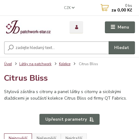
0
ks
CZK
za
0,00 Kč
Menu
Hledat
Úvod
Látky na patchwork
Kolekce
Citrus Bliss
Citrus Bliss
Stylová zástěra s citrony a panel látky s citorny a sicilskými
dlaždicemi je součástí kolekce Citrus Bliss od firmy QT Fabrics.
Upřesnit parametry
Nejnovější
Nejlevnější
Nejdražší