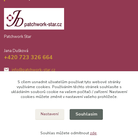
Patchwork Star
Jana Dušková
+420 723 326 664
info@patchwork-star.cz
S cílem usnadnit uživatelům používat tyto webové stránky
využíváme cookies. Používáním těchto stránek souhlasíte s
ukládáním souborů cookie na vašem počítači / zařízení. Nastavení
cookies můžete změnit v nastavení vašeho prohlížeče.
Upravit sběr cookies.
Souhlasím
Nastavení
2026 Jana Dušková Patchwork Star
Souhlas můžete odmítnout
zde
.
Vytvořeno na
Eshop-rychle.cz