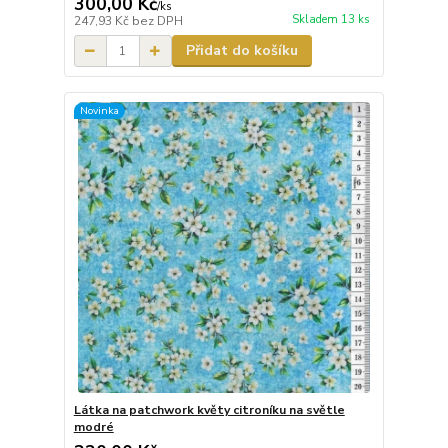
300,00 Kč
/
ks
Skladem 13 ks
247,93 Kč
bez DPH
Přidat do košíku
Novinka
Látka na patchwork květy citroníku na světle
modré