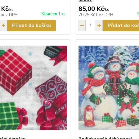
 Kč
85,00 Kč
/
ks
/
ks
Skladem 1 ks
č
bez DPH
70,25 Kč
bez DPH
Přidat do košíku
Přidat do ko
ční dárečky
Rodinky sněhuláků panel