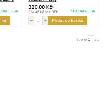
320,00 Kč
/
m
adem 1.55 m
Skladem 4.95 m
264,46 Kč
bez DPH
šíku
Přidat do košíku
strana
z 1