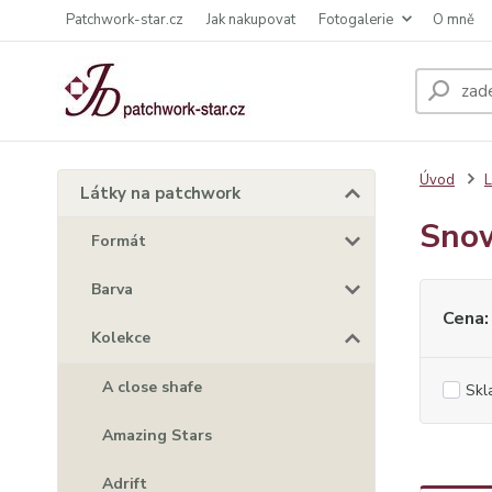
Patchwork-star.cz
Jak nakupovat
Fotogalerie
O mně
Úvod
L
Látky na patchwork
Sno
Formát
Barva
Cena:
Kolekce
A close shafe
Skl
Amazing Stars
Adrift