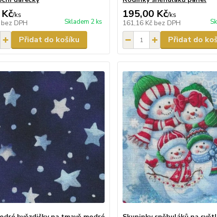
 Kč
195,00 Kč
/
ks
/
ks
Skladem 2 ks
Sk
č
bez DPH
161,16 Kč
bez DPH
Přidat do košíku
Přidat do ko
modré hvězdičky na tmavě modré
Skupinky sněhuláků na svět