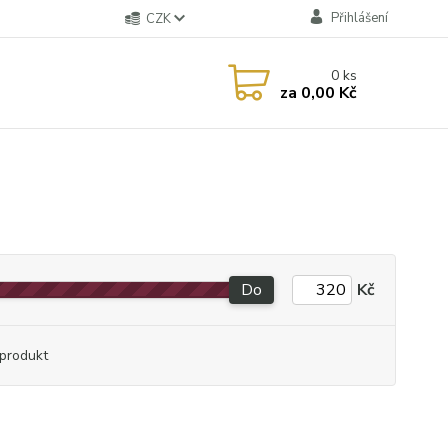
Přihlášení
CZK
0
ks
za
0,00 Kč
Do
Kč
produkt