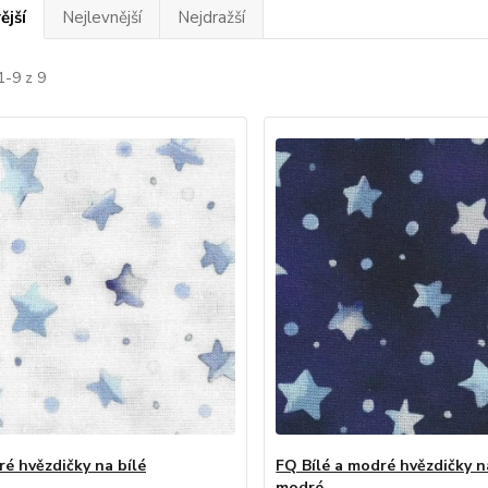
ější
Nejlevnější
Nejdražší
1-9 z 9
é hvězdičky na bílé
FQ Bílé a modré hvězdičky 
modré