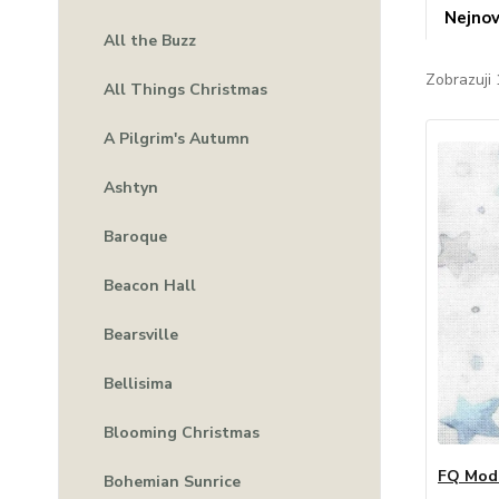
Nejnov
All the Buzz
Zobrazuji 
All Things Christmas
A Pilgrim's Autumn
Ashtyn
Baroque
Beacon Hall
Bearsville
Bellisima
Blooming Christmas
FQ Modr
Bohemian Sunrice