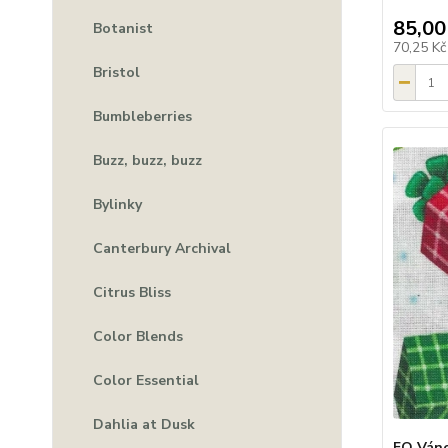
85,00
Botanist
70,25 K
Bristol
Bumbleberries
Buzz, buzz, buzz
Bylinky
Canterbury Archival
Citrus Bliss
Color Blends
Color Essential
Dahlia at Dusk
FQ Váno