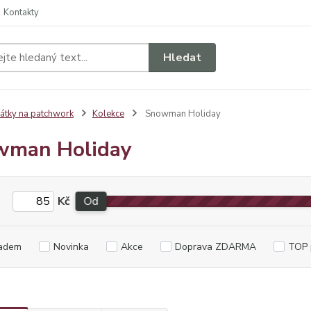
Kontakty
Hledat
átky na patchwork
Kolekce
Snowman Holiday
wman Holiday
Kč
Od
adem
Novinka
Akce
Doprava ZDARMA
TOP 