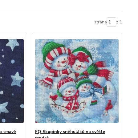
strana
z 1
na tmavě
FQ Skupinky sněhuláků na světle
modré