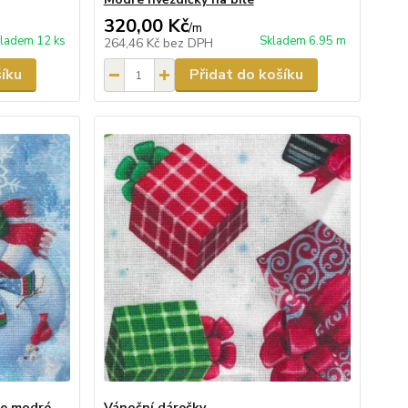
320,00 Kč
/
m
ladem 12 ks
Skladem 6.95 m
264,46 Kč
bez DPH
šíku
Přidat do košíku
le modré
Vánoční dárečky