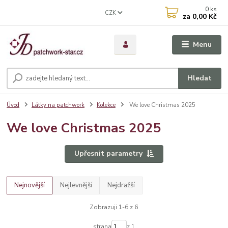
0
ks
CZK
za
0,00 Kč
Menu
Hledat
Úvod
Látky na patchwork
Kolekce
We love Christmas 2025
We love Christmas 2025
Upřesnit parametry
Nejnovější
Nejlevnější
Nejdražší
Zobrazuji 1-6 z 6
strana
z 1