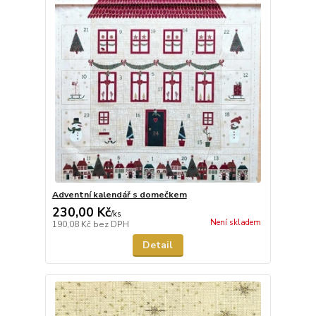
Adventní kalendář s domečkem
230,00 Kč
/
ks
Není skladem
190,08 Kč
bez DPH
Detail