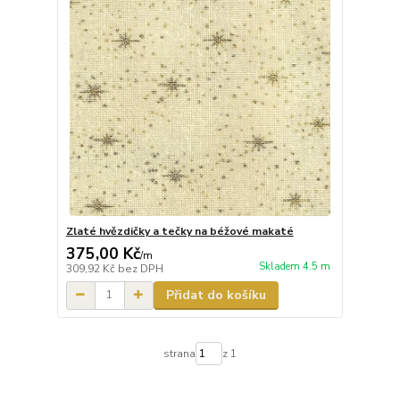
Zlaté hvězdičky a tečky na béžové makaté
375,00 Kč
/
m
Skladem 4.5 m
309,92 Kč
bez DPH
Přidat do košíku
strana
z 1