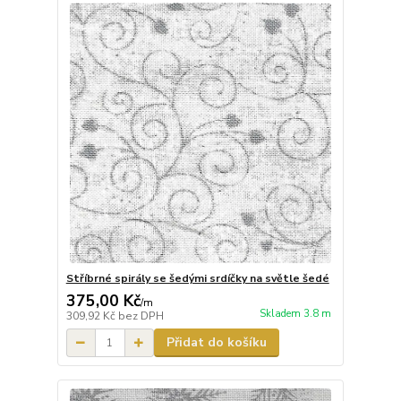
Stříbrné spirály se šedými srdíčky na světle šedé
375,00 Kč
/
m
Skladem 3.8 m
309,92 Kč
bez DPH
Přidat do košíku