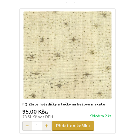
FQ Zlaté hvězdičky a tečky na béžové makaté
95,00 Kč
/
ks
Skladem 2 ks
78,51 Kč
bez DPH
Přidat do košíku