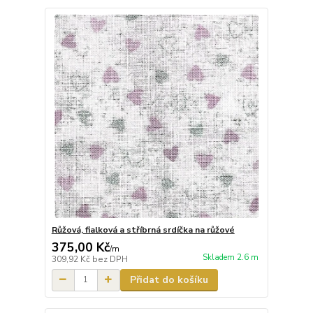
Růžová, fialková a stříbrná srdíčka na růžové
375,00 Kč
/
m
Skladem 2.6 m
309,92 Kč
bez DPH
Přidat do košíku