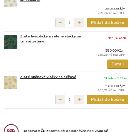
350,00 Kč
/
m
289,26 Kč
bez DPH
Přidat do košíku
Zlaté hvězdičky a zelené vločky na
Není skladem
tmavě zelené
350,00 Kč
/
m
289,26 Kč
bez DPH
Detail
Zlaté sněhové vločky na béžové
Skladem 0.32 m
370,00 Kč
/
m
305,79 Kč
bez DPH
Přidat do košíku
Doprava v ČR zdarma při objednávce nad 2500 Kč