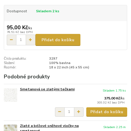
Dostupnost
Skladem 2 ks
95,00 Kč
/
ks
78,51 Kč
bez DPH
Přidat do košíku
Číslo produktu:
3297
Složení:
100% bavlna
Rozměr:
18 x 22 inch (45 x 55 cm)
Podobné produkty
Smetanová se zlatými tečkami
Skladem 1.75 ks
375,00 Kč
/
ks
309,92 Kč
bez DPH
Přidat do košíku
Zlaté a béžové sněhové vločky na
Skladem 2.25 m
smetanové