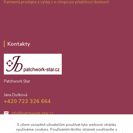
Kamenná prodejna a výdej z e-shopu po předchozí domluvě
Kontakty
Patchwork Star
Jana Dušková
+420 723 326 664
info@patchwork-star.cz
S cílem usnadnit uživatelům používat tyto webové stránky
využíváme cookies. Používáním těchto stránek souhlasíte s