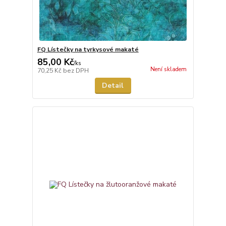
FQ Lístečky na tyrkysové makaté
85,00 Kč
/
ks
Není skladem
70,25 Kč
bez DPH
Detail