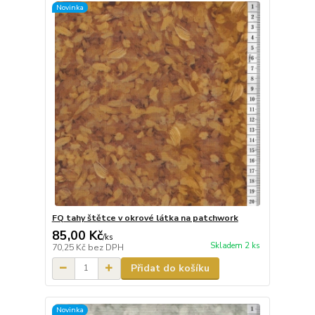
Novinka
FQ tahy štětce v okrové látka na patchwork
85,00 Kč
/
ks
Skladem 2 ks
70,25 Kč
bez DPH
Přidat do košíku
Novinka