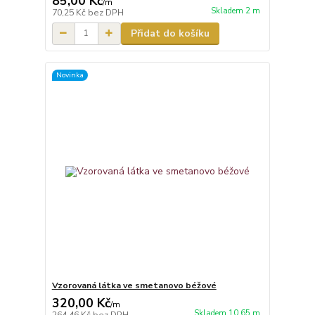
85,00 Kč
/
m
Skladem 2 m
70,25 Kč
bez DPH
Přidat do košíku
Novinka
Vzorovaná látka ve smetanovo béžové
320,00 Kč
/
m
Skladem 10.65 m