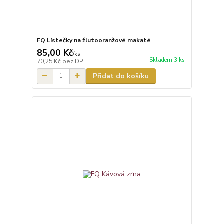
FQ Lístečky na žlutooranžové makaté
85,00 Kč
/
ks
Skladem 3 ks
70,25 Kč
bez DPH
Přidat do košíku