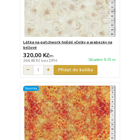
Látka na patchwork hnědé včelky a arabesky na
béžové
320,00 Kč
/
m
Skladem 9.25 m
264,46 Kč
bez DPH
Přidat do košíku
Novinka