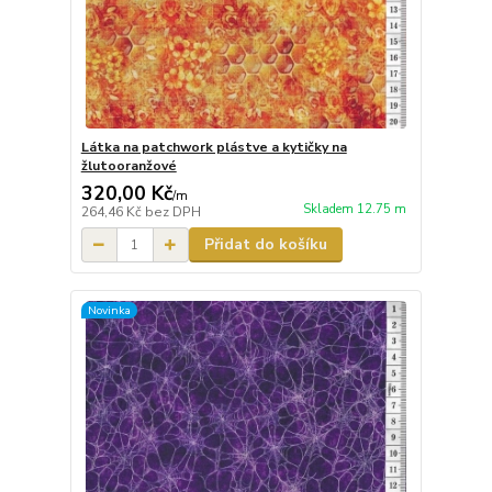
Látka na patchwork plástve a kytičky na
žlutooranžové
320,00 Kč
/
m
Skladem 12.75 m
264,46 Kč
bez DPH
Přidat do košíku
Novinka