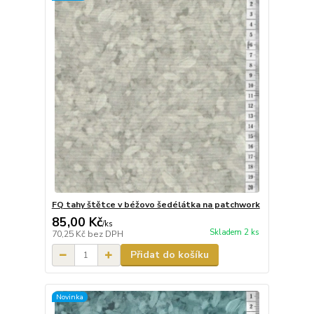
FQ tahy štětce v béžovo šedélátka na patchwork
85,00 Kč
/
ks
Skladem 2 ks
70,25 Kč
bez DPH
Přidat do košíku
Novinka