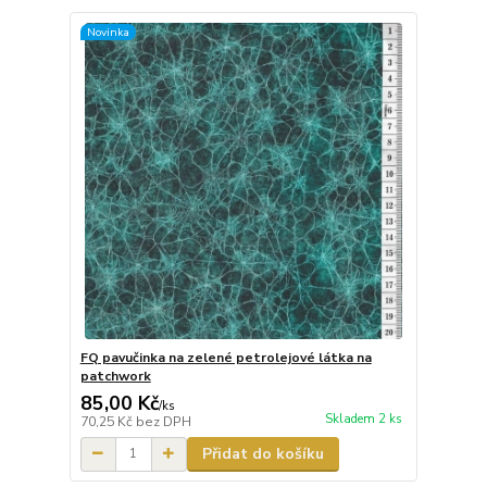
Novinka
FQ pavučinka na zelené petrolejové látka na
patchwork
85,00 Kč
/
ks
Skladem 2 ks
70,25 Kč
bez DPH
Přidat do košíku