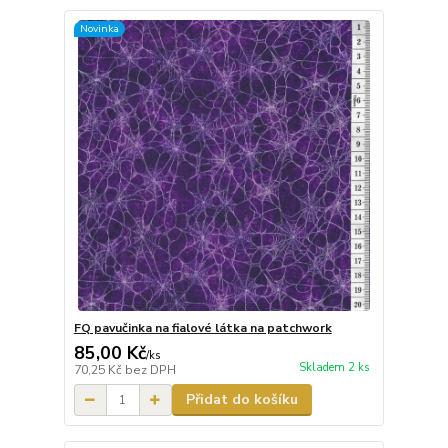
Novinka
FQ pavučinka na fialové látka na patchwork
85,00 Kč
/
ks
Skladem 2 ks
70,25 Kč
bez DPH
Přidat do košíku