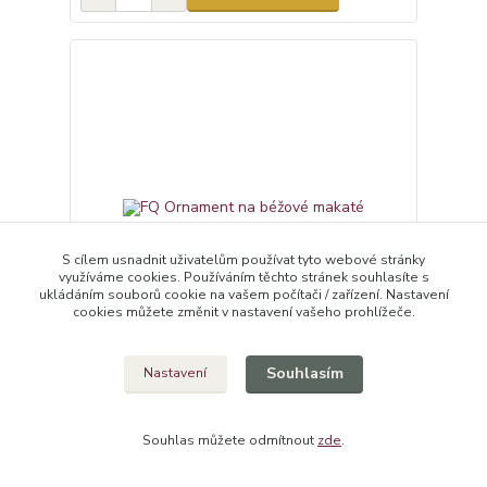
S cílem usnadnit uživatelům používat tyto webové stránky
využíváme cookies. Používáním těchto stránek souhlasíte s
ukládáním souborů cookie na vašem počítači / zařízení. Nastavení
cookies můžete změnit v nastavení vašeho prohlížeče.
Souhlasím
Nastavení
FQ Ornament na béžové makaté
85,00 Kč
/
ks
Není skladem
70,25 Kč
bez DPH
Souhlas můžete odmítnout
zde
.
Detail