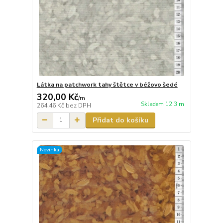
Látka na patchwork tahy štětce v béžovo šedé
320,00 Kč
/
m
Skladem 12.3 m
264,46 Kč
bez DPH
Přidat do košíku
Novinka