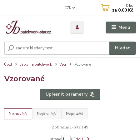
0
ks
CZK
za
0,00 Kč
Menu
Hledat
Úvod
Látky na patchwork
Vzor
Vzorované
Vzorované
Upřesnit parametry
Nejnovější
Nejlevnější
Nejdražší
Zobrazuji 1-60 z 149
strana
z 3
další