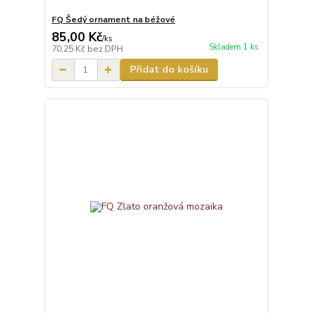
FQ Šedý ornament na béžové
85,00 Kč
/
ks
Skladem 1 ks
70,25 Kč
bez DPH
Přidat do košíku