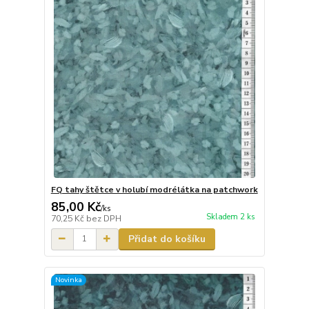
FQ tahy štětce v holubí modrélátka na patchwork
85,00 Kč
/
ks
Skladem 2 ks
70,25 Kč
bez DPH
Přidat do košíku
Novinka