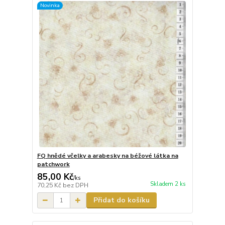
Novinka
FQ hnědé včelky a arabesky na béžové látka na
patchwork
85,00 Kč
/
ks
Skladem 2 ks
70,25 Kč
bez DPH
Přidat do košíku