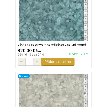
Látka na patchwork tahy štětce v holubí modré
320,00 Kč
/
m
Skladem 12.3 m
264,46 Kč
bez DPH
Přidat do košíku
Novinka