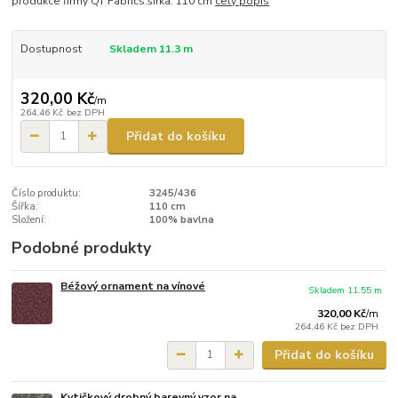
produkce firmy QT Fabrics.šířka: 110 cm
celý popis
Dostupnost
Skladem 11.3 m
320,00 Kč
/
m
264,46 Kč
bez DPH
Přidat do košíku
Číslo produktu:
3245/436
Šířka:
110 cm
Složení:
100% bavlna
Podobné produkty
Béžový ornament na vínové
Skladem 11.55 m
320,00 Kč
/
m
264,46 Kč
bez DPH
Přidat do košíku
Kytičkový drobný barevný vzor na