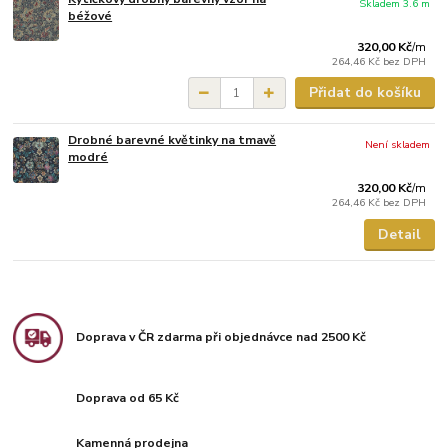
Skladem 3.6 m
béžové
320,00 Kč
/
m
264,46 Kč
bez DPH
Přidat do košíku
Drobné barevné květinky na tmavě
Není skladem
modré
320,00 Kč
/
m
264,46 Kč
bez DPH
Detail
Doprava v ČR zdarma při objednávce nad 2500 Kč
Doprava od 65 Kč
Kamenná prodejna