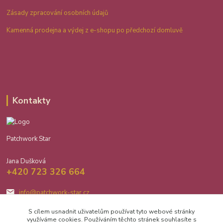
Zásady zpracování osobních údajů
Kamenná prodejna a výdej z e-shopu po předchozí domluvě
Kontakty
Patchwork Star
Jana Dušková
+420 723 326 664
info@patchwork-star.cz
S cílem usnadnit uživatelům používat tyto webové stránky
využíváme cookies. Používáním těchto stránek souhlasíte s