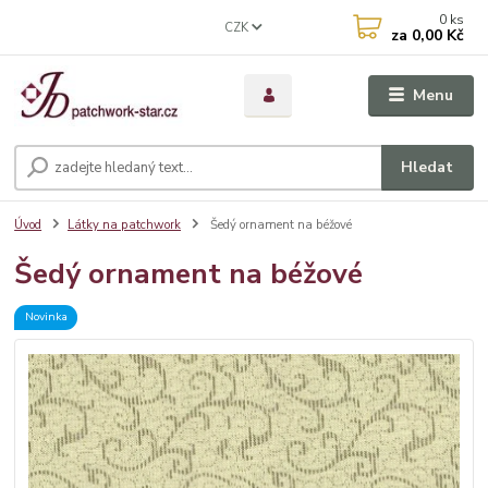
0
ks
CZK
za
0,00 Kč
Menu
Hledat
Úvod
Látky na patchwork
Šedý ornament na béžové
Šedý ornament na béžové
Novinka