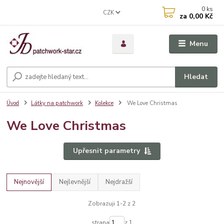
0
ks
CZK
za
0,00 Kč
Menu
Hledat
Úvod
Látky na patchwork
Kolekce
We Love Christmas
We Love Christmas
Upřesnit parametry
Nejnovější
Nejlevnější
Nejdražší
Zobrazuji 1-2 z 2
strana
z 1