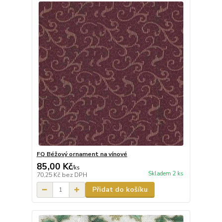
FQ Béžový ornament na vínové
85,00 Kč
/
ks
Skladem 2 ks
70,25 Kč
bez DPH
Přidat do košíku