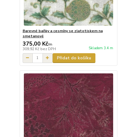
Barevné baňky a cesmíny se zlatotiskem na
smetanové
375,00 Kč
/
m
Skladem 3.4 m
309,92 Kč
bez DPH
Přidat do košíku