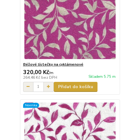
Béžové lístečky na cyklámenové
320,00 Kč
/
m
Skladem 5.75 m
264,46 Kč
bez DPH
Přidat do košíku
Novinka