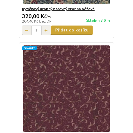
Kytičkový drobný barevný vzor na béžové
320,00 Kč
/
m
Skladem 3.6 m
264,46 Kč
bez DPH
Přidat do košíku
Novinka