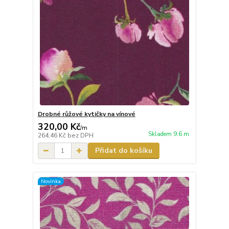
Drobné růžové kytičky na vínové
320,00 Kč
/
m
Skladem 9.6 m
264,46 Kč
bez DPH
Přidat do košíku
Novinka