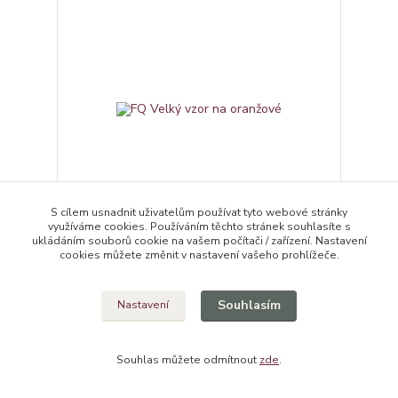
S cílem usnadnit uživatelům používat tyto webové stránky
využíváme cookies. Používáním těchto stránek souhlasíte s
ukládáním souborů cookie na vašem počítači / zařízení. Nastavení
FQ Velký vzor na oranžové
cookies můžete změnit v nastavení vašeho prohlížeče.
80,00 Kč
/
ks
Skladem 2 ks
66,12 Kč
bez DPH
Souhlasím
Nastavení
Přidat do košíku
Souhlas můžete odmítnout
zde
.