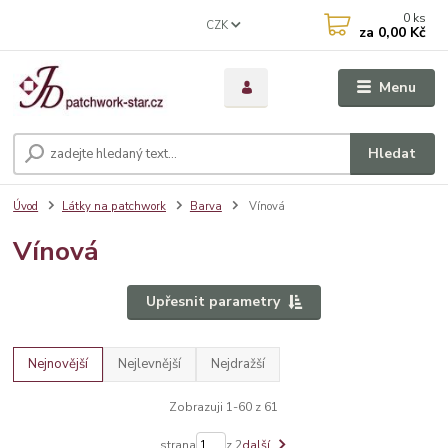
0
ks
CZK
za
0,00 Kč
Menu
Hledat
Úvod
Látky na patchwork
Barva
Vínová
Vínová
Upřesnit parametry
Nejnovější
Nejlevnější
Nejdražší
Zobrazuji 1-60 z 61
strana
z 2
další