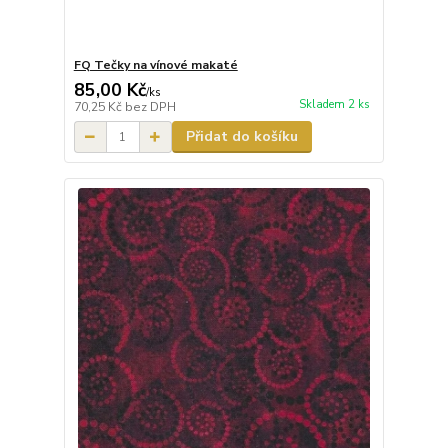
FQ Tečky na vínové makaté
85,00 Kč
/
ks
Skladem 2 ks
70,25 Kč
bez DPH
Přidat do košíku