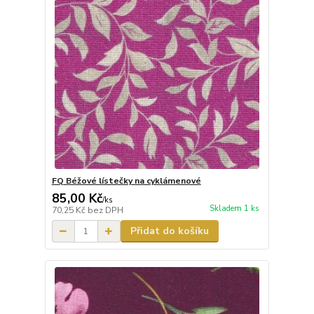
FQ Béžové lístečky na cyklámenové
85,00 Kč
/
ks
Skladem 1 ks
70,25 Kč
bez DPH
Přidat do košíku