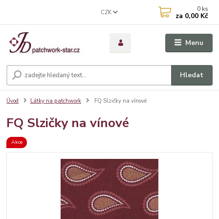
0
ks
CZK
za
0,00 Kč
Menu
Hledat
Úvod
Látky na patchwork
FQ Slzičky na vínové
FQ Slzičky na vínové
Akce