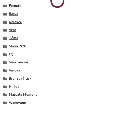
Formát
Barva
Kolekce
Vzor
Téma
Sleva 20%
FQ
Smetanová
Vínová
Bronzový tisk
Hnědá
Marsala Moment
Vzorované