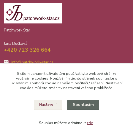
Patchwork Star
Jana Dušková
+420 723 326 664
info@patchwork-star.cz
S cílem usnadnit uživatelům používat tyto webové stránky
využíváme cookies. Používáním těchto stránek souhlasíte s
ukládáním souborů cookie na vašem počítači / zařízení. Nastavení
cookies můžete změnit v nastavení vašeho prohlížeče.
Upravit sběr cookies.
Souhlasím
Nastavení
2026 Jana Dušková Patchwork Star
Souhlas můžete odmítnout
zde
.
Vytvořeno na
Eshop-rychle.cz