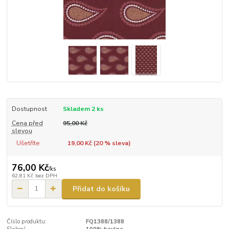
Dostupnost
Skladem 2 ks
Cena před
95,00 Kč
slevou
Ušetříte
19,00 Kč (
20
% sleva)
76,00 Kč
/
ks
62,81 Kč
bez DPH
Přidat do košíku
Číslo produktu:
FQ1388/1388