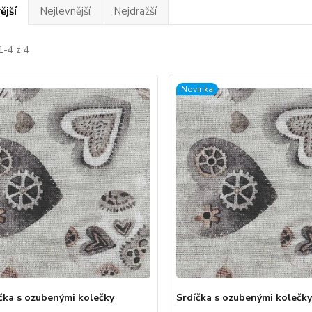
ější
Nejlevnější
Nejdražší
1-4 z 4
Novinka
čka s ozubenými kolečky
Srdíčka s ozubenými kolečk