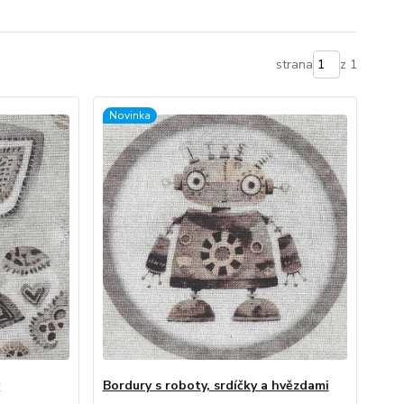
strana
z 1
Novinka
y
Bordury s roboty, srdíčky a hvězdami