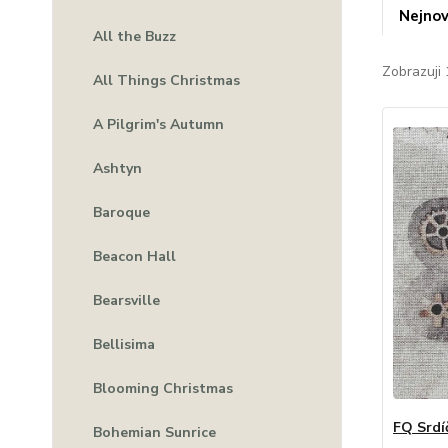
Nejnov
All the Buzz
Zobrazuji 
All Things Christmas
A Pilgrim's Autumn
Ashtyn
Baroque
Beacon Hall
Bearsville
Bellisima
Blooming Christmas
FQ Srdí
Bohemian Sunrice