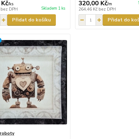
 Kč
320,00 Kč
/
ks
/
m
Skladem 1 ks
č
bez DPH
264,46 Kč
bez DPH
Přidat do košíku
Přidat do ko
 roboty