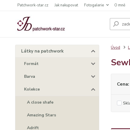
Patchwork-star.cz
Jak nakupovat
Fotogalerie
O mně
Úvod
L
Látky na patchwork
Sew
Formát
Barva
Cena:
Kolekce
A close shafe
Skl
Amazing Stars
Adrift