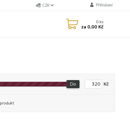
Přihlášení
CZK
0
ks
za
0,00 Kč
Do
Kč
produkt