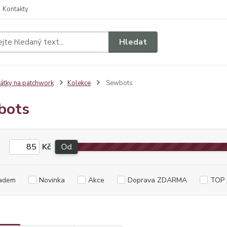
Kontakty
Hledat
átky na patchwork
Kolekce
Sewbots
bots
Kč
Od
adem
Novinka
Akce
Doprava ZDARMA
TOP 