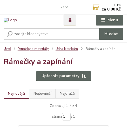
0
ks
CZK
za
0,00 Kč
Menu
Hledat
Úvod
Pomůcky a materiály
Ucha k taškám
Rámečky a zapínání
Rámečky a zapínání
Upřesnit parametry
Nejnovější
Nejlevnější
Nejdražší
Zobrazuji 1-4 z 4
strana
z 1