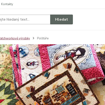
Kontakty
Hledat
atchworkové výrobky
Polštáře