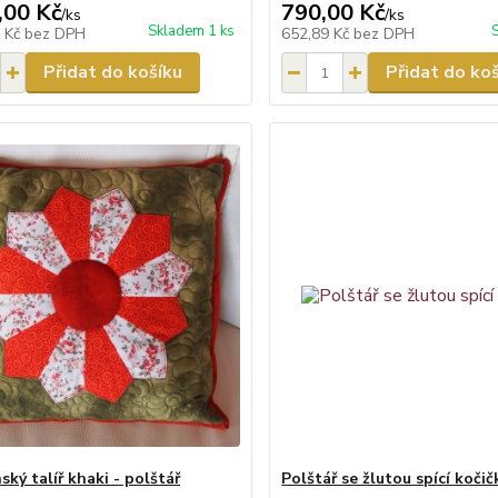
,00 Kč
790,00 Kč
/
ks
/
ks
Skladem 1 ks
2 Kč
bez DPH
652,89 Kč
bez DPH
Přidat do košíku
Přidat do ko
ký talíř khaki - polštář
Polštář se žlutou spící koči