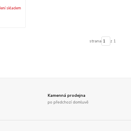
ení skladem
strana
z 1
Kamenná prodejna
po předchozí domluvě