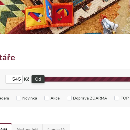
táře
Kč
Od
adem
Novinka
Akce
Doprava ZDARMA
TOP 
ější
Nejlevnější
Nejdražší