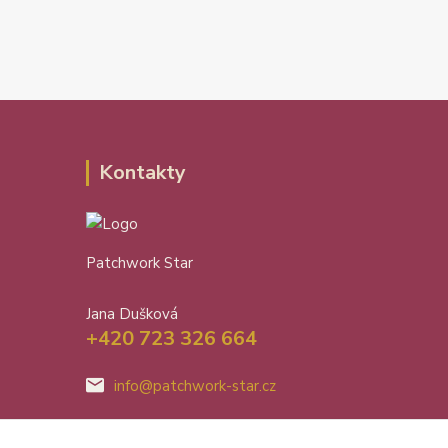
Kontakty
Patchwork Star
Jana Dušková
+420 723 326 664
info@patchwork-star.cz