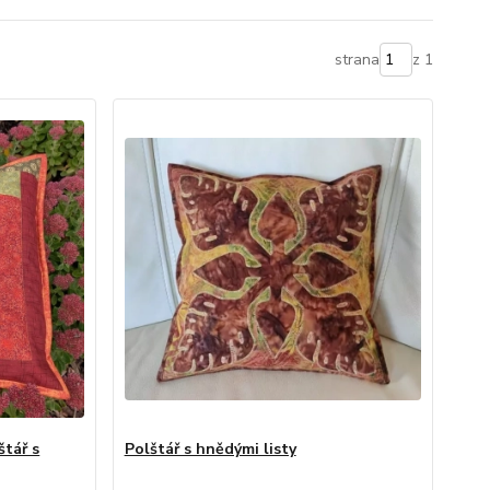
strana
z 1
tář s
Polštář s hnědými listy