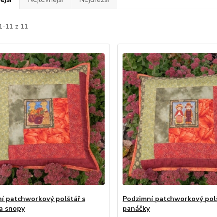
1-11 z 11
í patchworkový polštář s
Podzimní patchworkový polš
a snopy
panáčky