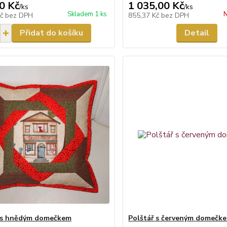
0 Kč
1 035,00 Kč
/
ks
/
ks
Skladem 1 ks
N
Kč
bez DPH
855,37 Kč
bez DPH
Přidat do košíku
Detail
 s hnědým domečkem
Polštář s červeným domečk