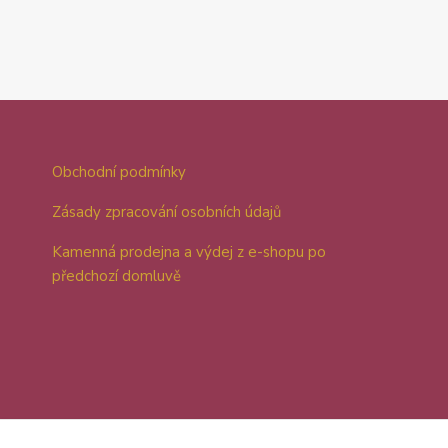
Obchodní podmínky
Zásady zpracování osobních údajů
Kamenná prodejna a výdej z e-shopu po
předchozí domluvě