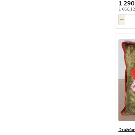
1 290
1 066,1
Drážďans