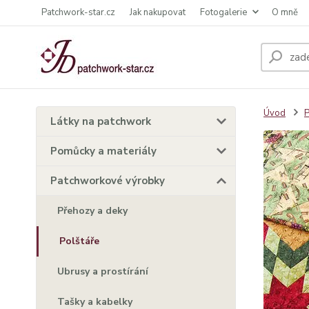
Patchwork-star.cz
Jak nakupovat
Fotogalerie
O mně
Úvod
P
Látky na patchwork
Pomůcky a materiály
Patchworkové výrobky
Přehozy a deky
Polštáře
Ubrusy a prostírání
Tašky a kabelky