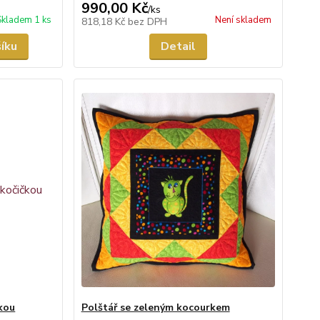
990,00 Kč
/
ks
Skladem 1 ks
Není skladem
818,18 Kč
bez DPH
šíku
Detail
čkou
Polštář se zeleným kocourkem