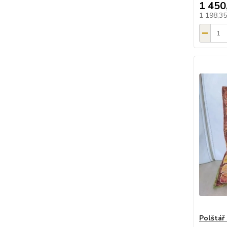
1 450
1 198,3
Polštář 