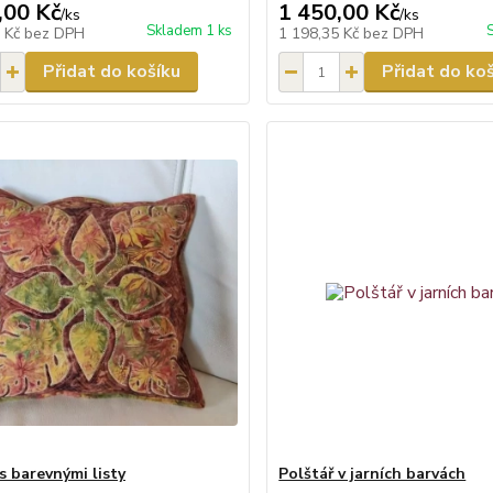
,00 Kč
1 450,00 Kč
/
ks
/
ks
Skladem 1 ks
5 Kč
bez DPH
1 198,35 Kč
bez DPH
Přidat do košíku
Přidat do ko
s barevnými listy
Polštář v jarních barvách