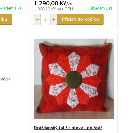
1 290,00 Kč
/
ks
Skladem 1 ks
Skladem 1 ks
1 066,12 Kč
bez DPH
šíku
Přidat do košíku
Drážďanský talíř cihlový - polštář