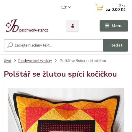
0
ks
CZK
za
0,00 Kč
Menu
Hledat
Úvod
Patchworkové výrobky
Polštář se žlutou spící kočičkou
Polštář se žlutou spící kočičkou