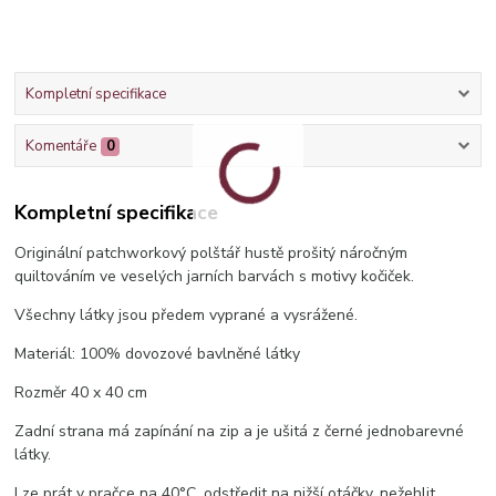
Kompletní specifikace
Komentáře
0
Kompletní specifikace
Originální patchworkový polštář hustě prošitý náročným
quiltováním ve veselých jarních barvách s motivy kočiček.
Všechny látky jsou předem vyprané a vysrážené.
Materiál: 100% dovozové bavlněné látky
Rozměr 40 x 40 cm
Zadní strana má zapínání na zip a je ušitá z černé jednobarevné
látky.
Lze prát v pračce na 40°C, odstředit na nižší otáčky, nežehlit,