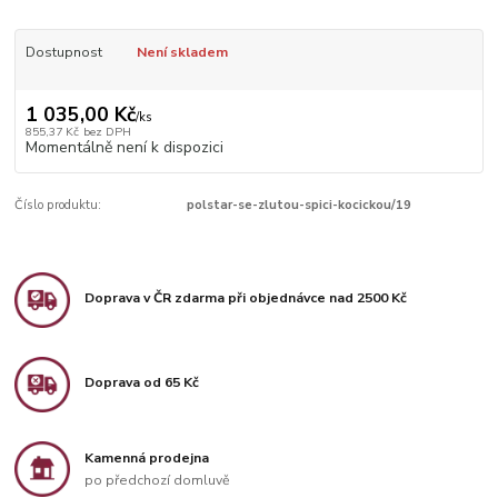
Dostupnost
Není skladem
1 035,00 Kč
/
ks
855,37 Kč
bez DPH
Momentálně není k dispozici
Číslo produktu:
polstar-se-zlutou-spici-kocickou/19
Doprava v ČR zdarma při objednávce nad 2500 Kč
Doprava od 65 Kč
Kamenná prodejna
po předchozí domluvě