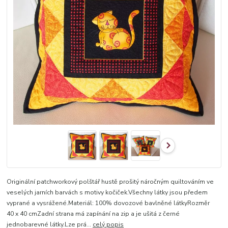
Originální patchworkový polštář hustě prošitý náročným quiltováním ve
veselých jarních barvách s motivy kočiček.Všechny látky jsou předem
vyprané a vysrážené.Materiál: 100% dovozové bavlněné látkyRozměr
40 x 40 cmZadní strana má zapínání na zip a je ušitá z černé
jednobarevné látky.Lze prá...
celý popis