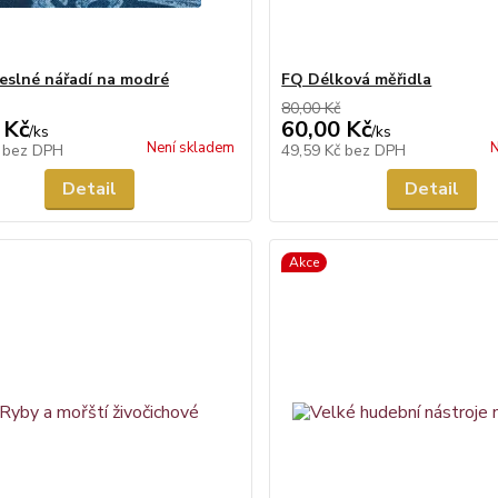
slné nářadí na modré
FQ Délková měřidla
80,00 Kč
 Kč
60,00 Kč
/
ks
/
ks
Není skladem
N
č
bez DPH
49,59 Kč
bez DPH
Detail
Detail
Akce