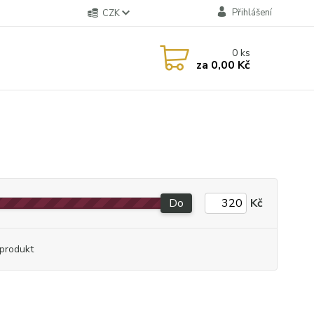
Přihlášení
CZK
0
ks
za
0,00 Kč
Do
Kč
produkt