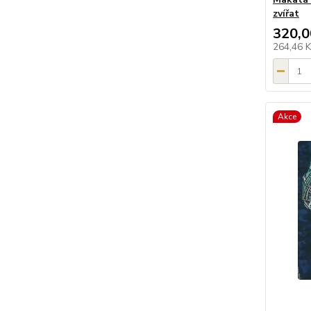
zvířat
320,0
264,46 
Akce