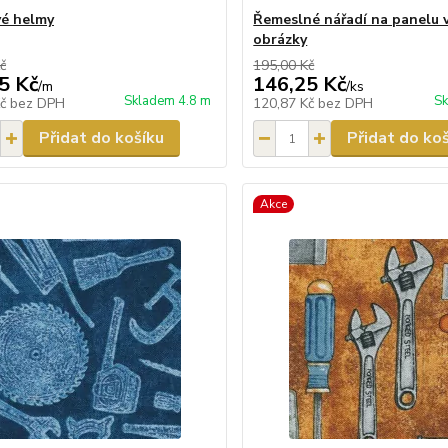
é helmy
Řemeslné nářadí na panelu 
obrázky
č
195,00 Kč
5 Kč
146,25 Kč
/
m
/
ks
Skladem 4.8 m
Sk
Kč
bez DPH
120,87 Kč
bez DPH
Přidat do košíku
Přidat do ko
Akce