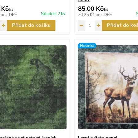
 Kč
85,00 Kč
/
ks
/
ks
Skladem 2 ks
č
bez DPH
70,25 Kč
bez DPH
Přidat do košíku
Přidat do ko
Novinka
zelená se siluetami lesních
Lesní zvířata panel