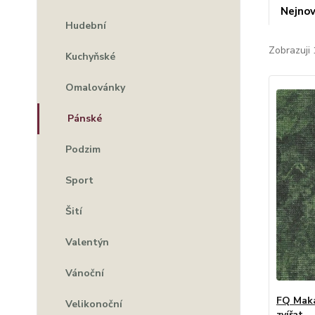
Nejnov
Hudební
Zobrazuji 
Kuchyňské
Omalovánky
Pánské
Podzim
Sport
Šití
Valentýn
Vánoční
FQ Maka
Velikonoční
zvířat