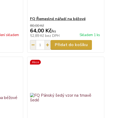
FQ Řemeslné nářadí na béžové
80,00 Kč
64,00 Kč
/
ks
ení skladem
Skladem 1 ks
52,89 Kč
bez DPH
Přidat do košíku
Akce