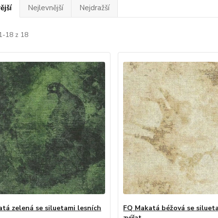
ější
Nejlevnější
Nejdražší
1-18 z 18
tá zelená se siluetami lesních
FQ Makatá béžová se silueta
zvířat