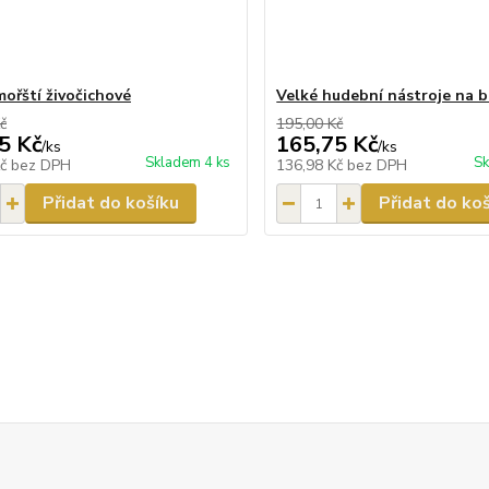
mořští živočichové
Velké hudební nástroje na 
č
195,00 Kč
5 Kč
165,75 Kč
/
ks
/
ks
Skladem 4 ks
Sk
Kč
bez DPH
136,98 Kč
bez DPH
Přidat do košíku
Přidat do ko