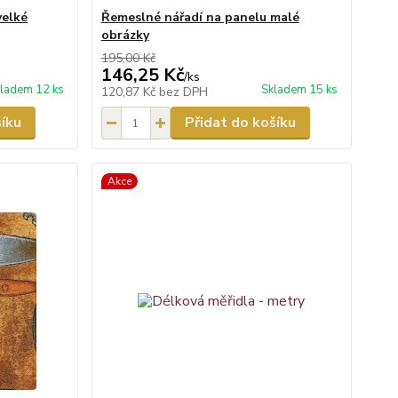
velké
Řemeslné nářadí na panelu malé
obrázky
195,00 Kč
146,25 Kč
/
ks
ladem 12 ks
Skladem 15 ks
120,87 Kč
bez DPH
šíku
Přidat do košíku
Akce