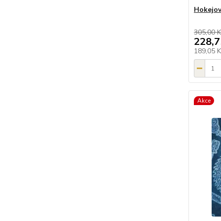
Hokejov
305,00 K
228,7
189,05 
Akce