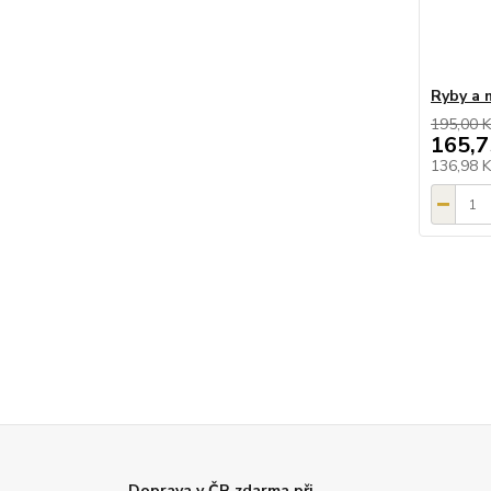
Ryby a 
195,00 K
165,7
136,98 
Doprava v ČR zdarma při