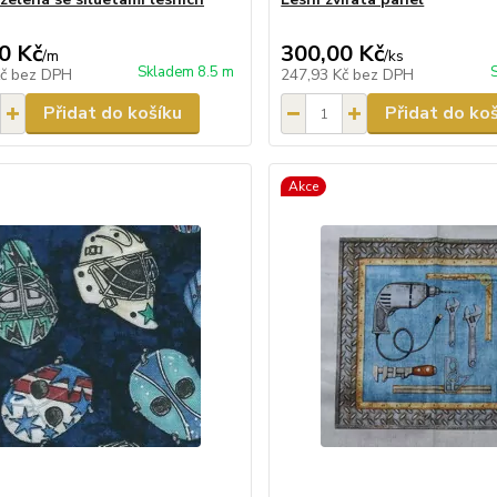
0 Kč
300,00 Kč
/
m
/
ks
Skladem 8.5 m
Kč
bez DPH
247,93 Kč
bez DPH
Přidat do košíku
Přidat do ko
Akce