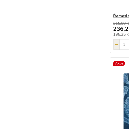
Řemesln
315,00 K
236,2
195,25 
Akce