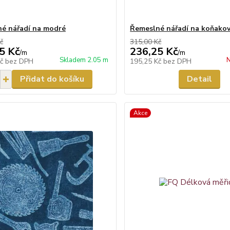
é nářadí na modré
Řemeslné nářadí na koňako
č
315,00 Kč
5 Kč
236,25 Kč
/
m
/
m
Skladem 2.05 m
N
Kč
bez DPH
195,25 Kč
bez DPH
Přidat do košíku
Detail
Akce