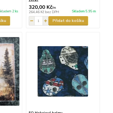
320,00 Kč
/
m
Skladem 2 ks
Skladem 5.95 m
264,46 Kč
bez DPH
šíku
Přidat do košíku
FQ Hokejové helmy