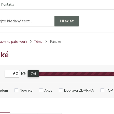
Kontakty
Hledat
átky na patchwork
Téma
Pánské
ské
Kč
Od
adem
Novinka
Akce
Doprava ZDARMA
TOP 