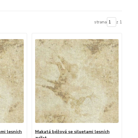
strana
z 1
mi lesních
Makatá béžová se siluetami lesních
zvířat