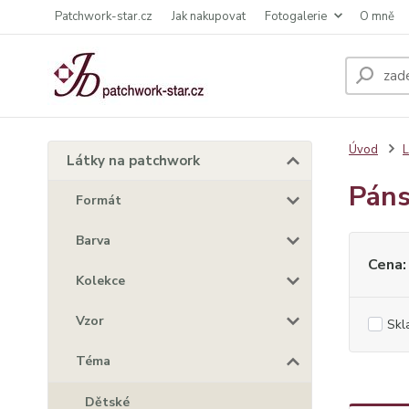
Patchwork-star.cz
Jak nakupovat
Fotogalerie
O mně
Úvod
L
Látky na patchwork
Pán
Formát
Barva
Cena:
Kolekce
Vzor
Skl
Téma
Dětské