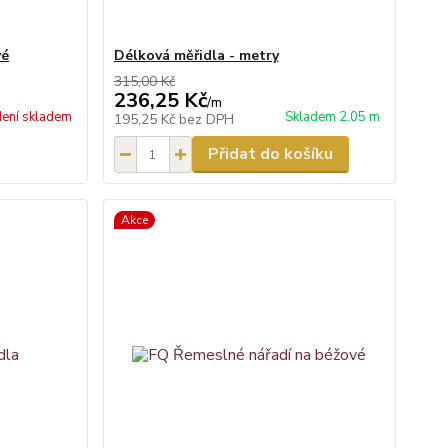
vé
Délková měřidla - metry
315,00 Kč
236,25 Kč
/
m
ení skladem
Skladem 2.05 m
195,25 Kč
bez DPH
Přidat do košíku
Akce