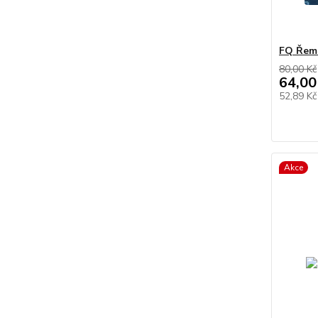
FQ Řeme
80,00 Kč
64,00
52,89 K
Akce