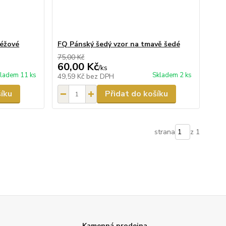
béžové
FQ Pánský šedý vzor na tmavě šedé
75,00 Kč
60,00 Kč
/
ks
ladem 11 ks
Skladem 2 ks
49,59 Kč
bez DPH
šíku
Přidat do košíku
strana
z 1
Kamenná prodejna