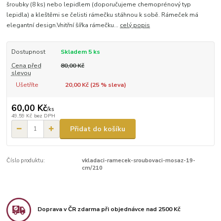
šroubky (8 ks) nebo lepidlem (doporučujeme chemoprénový typ
lepidla) a kleštěmi se čelisti rámečku stáhnou k sobě. Rámeček má
elegantní design.Vnitřní šířka rámečku...
celý popis
Dostupnost
Skladem 5 ks
Cena před
80,00 Kč
slevou
Ušetříte
20,00 Kč (
25
% sleva)
60,00 Kč
/
ks
49,59 Kč
bez DPH
Přidat do košíku
Číslo produktu:
vkladaci-ramecek-sroubovaci-mosaz-19-
cm/210
Doprava v ČR zdarma při objednávce nad 2500 Kč