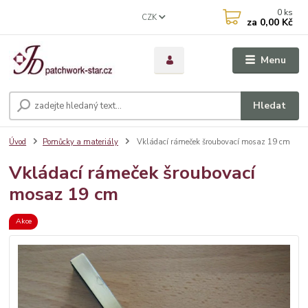
0
ks
CZK
za
0,00 Kč
Menu
Hledat
Úvod
Pomůcky a materiály
Vkládací rámeček šroubovací mosaz 19 cm
Vkládací rámeček šroubovací
mosaz 19 cm
Akce