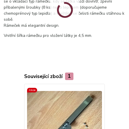
se o vkládací typ rámečku, kdy se látka vloží dovnitř, zpevní
přibalenými šroubky (8 ks) nebo lepidlem (doporučujeme
chemoprénový typ lepidla) a kleštěmi se čelisti rámečku stáhnou k
sobě.
Rámeček má elegantní design.
Vnitřní šířka rámečku pro vložení látky je 4,5 mm.
Související zboží
1
Akce