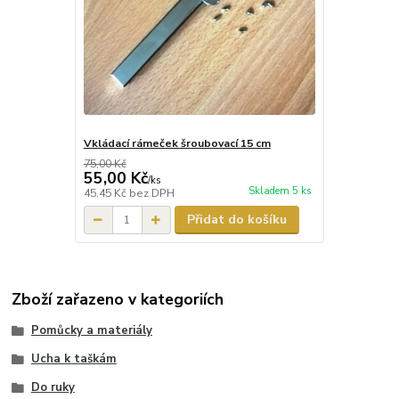
Vkládací rámeček šroubovací 15 cm
75,00 Kč
55,00 Kč
/
ks
Skladem 5 ks
45,45 Kč
bez DPH
Přidat do košíku
Zboží zařazeno v kategoriích
Pomůcky a materiály
Ucha k taškám
Do ruky