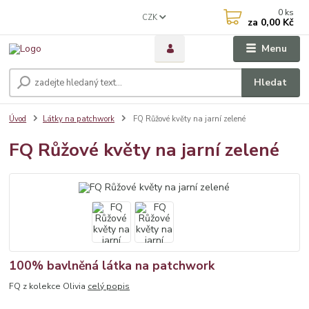
0
ks
CZK
za
0,00 Kč
Menu
Hledat
Úvod
Látky na patchwork
FQ Růžové květy na jarní zelené
FQ Růžové květy na jarní zelené
100% bavlněná látka na patchwork
FQ z kolekce Olivia
celý popis