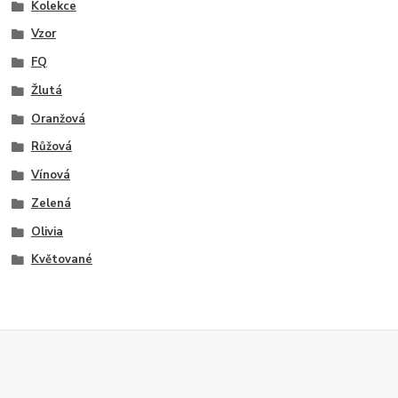
Kolekce
Vzor
FQ
Žlutá
Oranžová
Růžová
Vínová
Zelená
Olivia
Květované