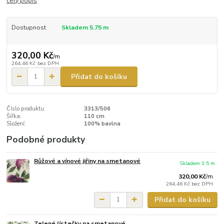
celý popis
Dostupnost
Skladem 5.75 m
320,00 Kč
/
m
264,46 Kč
bez DPH
Přidat do košíku
Číslo produktu:
3313/506
Šířka:
110 cm
Složení:
100% bavlna
Podobné produkty
Růžové a vínové jiřiny na smetanové
Skladem 3.5 m
320,00 Kč
/
m
264,46 Kč
bez DPH
Přidat do košíku
Zelené lístečky na smetanové