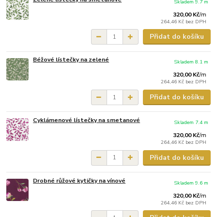
Skladem 9.7 m
320,00 Kč
/
m
264,46 Kč
bez DPH
Přidat do košíku
Béžové lístečky na zelené
Skladem 8.1 m
320,00 Kč
/
m
264,46 Kč
bez DPH
Přidat do košíku
Cyklámenové lístečky na smetanové
Skladem 7.4 m
320,00 Kč
/
m
264,46 Kč
bez DPH
Přidat do košíku
Drobné růžové kytičky na vínové
Skladem 9.6 m
320,00 Kč
/
m
264,46 Kč
bez DPH