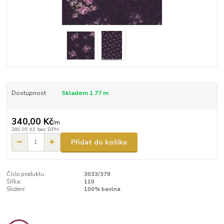
Dostupnost
Skladem 1.77 m
340,00 Kč
/
m
280,99 Kč
bez DPH
Přidat do košíku
Číslo produktu:
3033/379
Šířka:
110
Složení:
100% bavlna