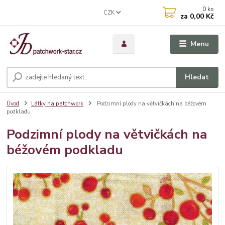
0
ks
CZK
za
0,00 Kč
Menu
Hledat
Úvod
Látky na patchwork
Podzimní plody na větvičkách na béžovém
podkladu
Podzimní plody na větvičkách na
béžovém podkladu