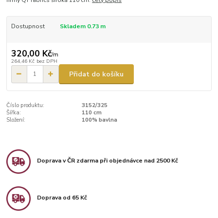
firmy QT fabrics široká 110 cm.
celý popis
Dostupnost
Skladem 0.73 m
320,00 Kč
/
m
264,46 Kč
bez DPH
Přidat do košíku
Číslo produktu:
3152/325
Šířka:
110 cm
Složení:
100% bavlna
Doprava v ČR zdarma při objednávce nad 2500 Kč
Doprava od 65 Kč