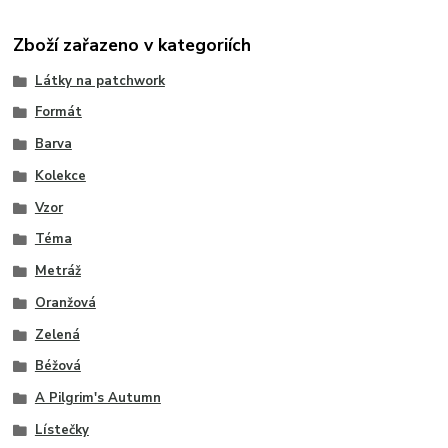
Zboží zařazeno v kategoriích
Látky na patchwork
Formát
Barva
Kolekce
Vzor
Téma
Metráž
Oranžová
Zelená
Béžová
A Pilgrim's Autumn
Lístečky