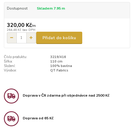
Dostupnost
Skladem 7.95 m
320,00 Kč
/
m
264,46 Kč
bez DPH
Přidat do košíku
Číslo produktu:
3219/416
Šířka:
110 cm
Složení:
100% bavlna
Výrobce:
QT Fabrics
Doprava v ČR zdarma při objednávce nad 2500 Kč
Doprava od 65 Kč