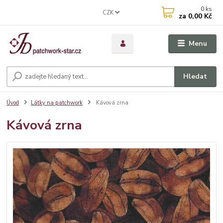
0
ks
CZK
za
0,00 Kč
Menu
Hledat
Úvod
Látky na patchwork
Kávová zrna
Kávová zrna