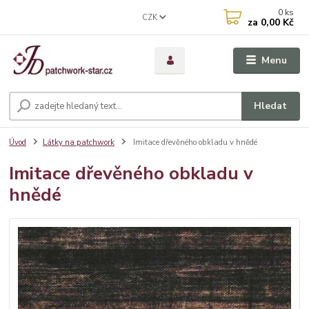
0
ks
CZK
za
0,00 Kč
Menu
Hledat
Úvod
Látky na patchwork
Imitace dřevěného obkladu v hnědé
Imitace dřevěného obkladu v
hnědé