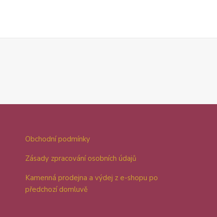
Obchodní podmínky
Zásady zpracování osobních údajů
Kamenná prodejna a výdej z e-shopu po
předchozí domluvě