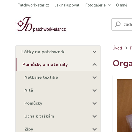
Patchwork-star.cz
Jak nakupovat
Fotogalerie
O mně
Úvod
P
Látky na patchwork
Orga
Pomůcky a materiály
Netkané textilie
Nitě
Pomůcky
Ucha k taškám
Zipy