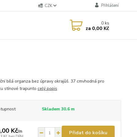
Přihlášení
CZK
0
ks
za
0,00 Kč
ční bílá organza bez úpravy okrajůš. 37 cmvhodná pro
ku stínové trapunto
celý popis
tupnost
Skladem 30.6 m
,00 Kč
/
m
Přidat do košíku
53 Kč
bez DPH