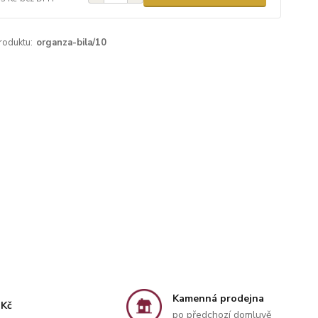
roduktu:
organza-bila/10
Kamenná prodejna
 Kč
po předchozí domluvě