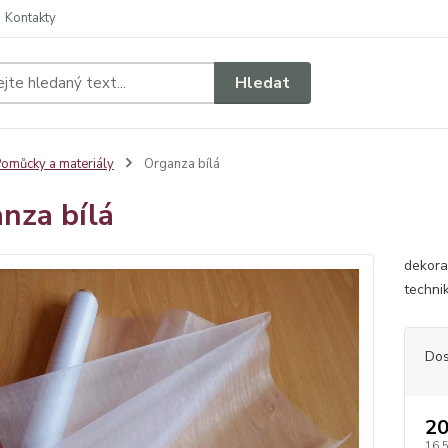
Kontakty
Hledat
omůcky a materiály
Organza bílá
nza bílá
dekora
techni
Dos
20
16,