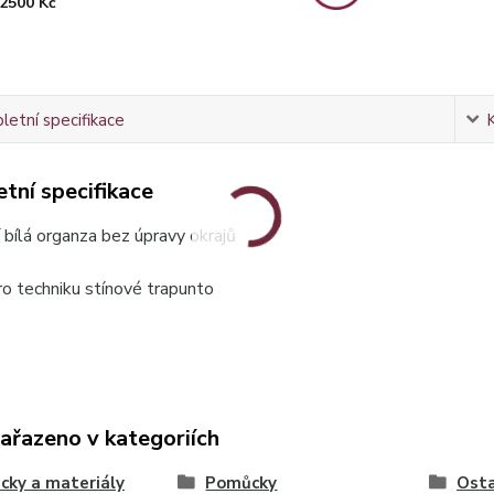
2500 Kč
etní specifikace
tní specifikace
 bílá organza bez úpravy okrajů
o techniku stínové trapunto
zařazeno v kategoriích
ky a materiály
Pomůcky
Osta