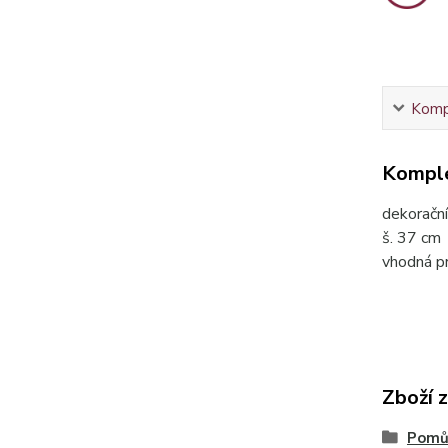
Kompl
Komple
dekorační
š. 37 cm
vhodná pr
Zboží 
Pomůc