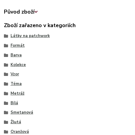
Původ zboží
Zboží zařazeno v kategoriích
Látky na patchwork
Formát
Barva
Kolekce
Vzor
Téma
Metráž
Bílá
Smetanová
Žlutá
Oranžová