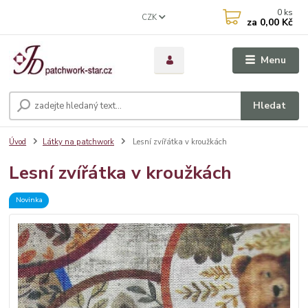
0
ks
CZK
za
0,00 Kč
Menu
Hledat
Úvod
Látky na patchwork
Lesní zvířátka v kroužkách
Lesní zvířátka v kroužkách
Novinka