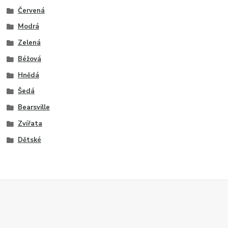
Červená
Modrá
Zelená
Béžová
Hnědá
Šedá
Bearsville
Zvířata
Dětské