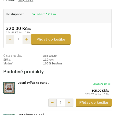
dekorací.
celý popis
Dostupnost
Skladem 12.7 m
320,00 Kč
/
m
264,46 Kč
bez DPH
Přidat do košíku
Číslo produktu:
3332/529
Šířka:
110 cm
Složení:
100% bavlna
Podobné produkty
Lesní zvířátka panel
Skladem 10 ks
305,00 Kč
/
ks
252,07 Kč
bez DPH
Přidat do košíku
Lístečky v zelené