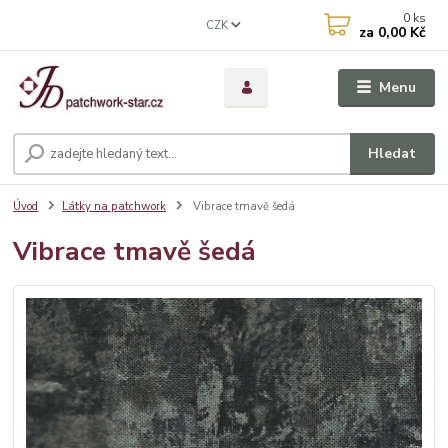
0
ks
CZK
za
0,00 Kč
Menu
Hledat
Úvod
Látky na patchwork
Vibrace tmavě šedá
Vibrace tmavě šedá