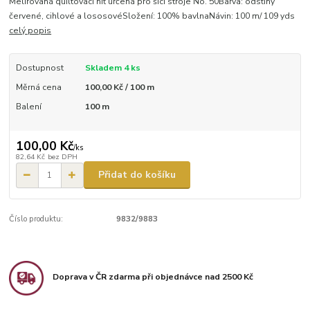
Melírovaná quiltovací nit určená pro šicí stroje No. 50Barva: odstíny
červené, cihlové a lososovéSložení: 100% bavlnaNávin: 100 m/ 109 yds
celý popis
Dostupnost
Skladem 4 ks
Měrná cena
100,00 Kč / 100 m
Balení
100 m
100,00 Kč
/
ks
82,64 Kč
bez DPH
Přidat do košíku
Číslo produktu:
9832/9883
Doprava v ČR zdarma při objednávce nad 2500 Kč