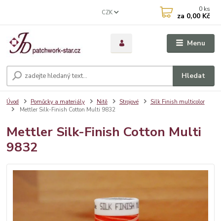
0
ks
CZK
za
0,00 Kč
Menu
Hledat
Úvod
Pomůcky a materiály
Nitě
Strojové
Silk Finish multicolor
Mettler Silk-Finish Cotton Multi 9832
Mettler Silk-Finish Cotton Multi
9832