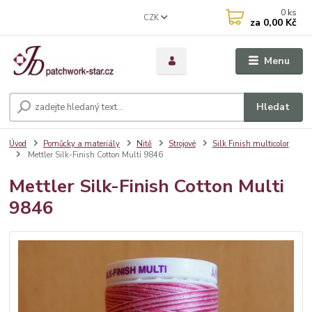
0
ks
CZK
za
0,00 Kč
Menu
Hledat
Úvod
Pomůcky a materiály
Nitě
Strojové
Silk Finish multicolor
Mettler Silk-Finish Cotton Multi 9846
Mettler Silk-Finish Cotton Multi
9846