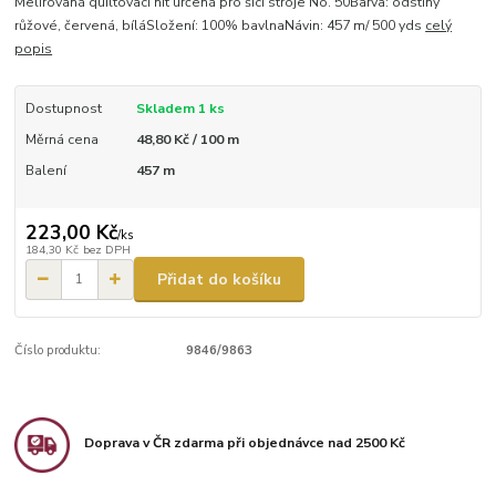
Melírovaná quiltovací nit určená pro šicí stroje No. 50Barva: odstíny
růžové, červená, bíláSložení: 100% bavlnaNávin: 457 m/ 500 yds
celý
popis
Dostupnost
Skladem 1 ks
Měrná cena
48,80 Kč / 100 m
Balení
457 m
223,00 Kč
/
ks
184,30 Kč
bez DPH
Přidat do košíku
Číslo produktu:
9846/9863
Doprava v ČR zdarma při objednávce nad 2500 Kč