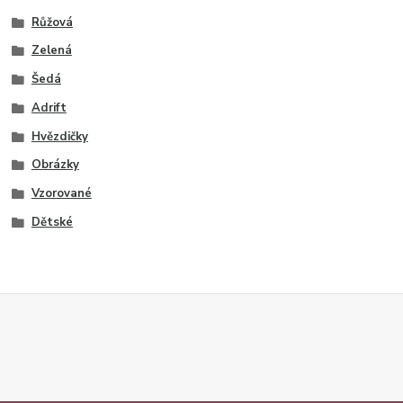
Růžová
Zelená
Šedá
Adrift
Hvězdičky
Obrázky
Vzorované
Dětské