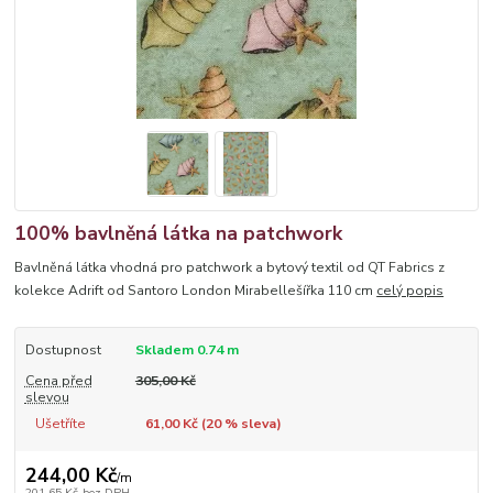
100% bavlněná látka na patchwork
Bavlněná látka vhodná pro patchwork a bytový textil od QT Fabrics z
kolekce Adrift od Santoro London Mirabellešířka 110 cm
celý popis
Dostupnost
Skladem 0.74 m
Cena před
305,00 Kč
slevou
Ušetříte
61,00 Kč (
20
% sleva)
244,00 Kč
/
m
201,65 Kč
bez DPH