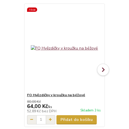
Akce
Akce
FQ Hvězdičky v kroužku na béžové
FQ Měsíčky 
80,00 Kč
80,00 Kč
64,00 Kč
64,00 Kč
/
ks
Skladem 3 ks
52,89 Kč
bez DPH
52,89 Kč
bez
Přidat do košíku