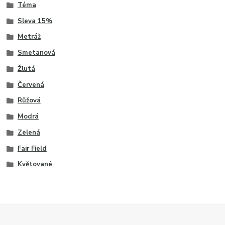
Téma
Sleva 15%
Metráž
Smetanová
Žlutá
Červená
Růžová
Modrá
Zelená
Fair Field
Květované