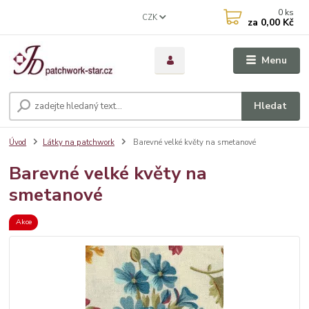
0
ks
CZK
za
0,00 Kč
Menu
Hledat
Úvod
Látky na patchwork
Barevné velké květy na smetanové
Barevné velké květy na
smetanové
Akce