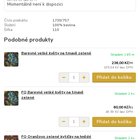
Momentálně není k dispozici
Číslo produktu:
1730/757
Složení:
100% bavlna
Šířka:
110
Podobné produkty
Barevné velké květy na tmavě zelené
Skladem 1.85 m
236,00 Kč
/
m
195,04 Kč
bez DPH
Přidat do košíku
FQ Barevné velké květy na tmavě
Skladem 2 ks
zelené
60,00 Kč
/
ks
49,59 Kč
bez DPH
Přidat do košíku
FQ Oranžovo zelené kytičky na hnědé
Skladem 2 ks