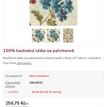
100% bavlněná látka na patchwork
Bavlněná látka na patchwork a bytový textil z firmy QT Fabrics z kolekce
Fair Field
celý popis
Dostupnost
Není skladem
Cena před
295,00 Kč
slevou
Ušetříte
44,25 Kč (
15
% sleva)
250,75 Kč
/
m
207,23 Kč
bez DPH