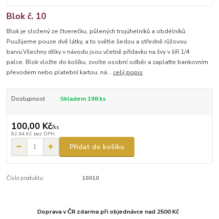
Blok č. 10
Blok je složený ze čtverečku, půlených trojúhelníků a obdélníků.
Použijeme pouze dvě látky, a to světle šedou a středně růžovou
barvu.Všechny dílky v návodu jsou včetně přídavku na švy v šíři 1/4
palce. Blok vložte do košíku, zvolte osobní odběr a zaplaťte bankovním
převodem nebo platební kartou, ná...
celý popis
Dostupnost
Skladem 198 ks
100,00 Kč
/
ks
82,64 Kč
bez DPH
Přidat do košíku
Číslo produktu:
10010
Doprava v ČR zdarma při objednávce nad 2500 Kč