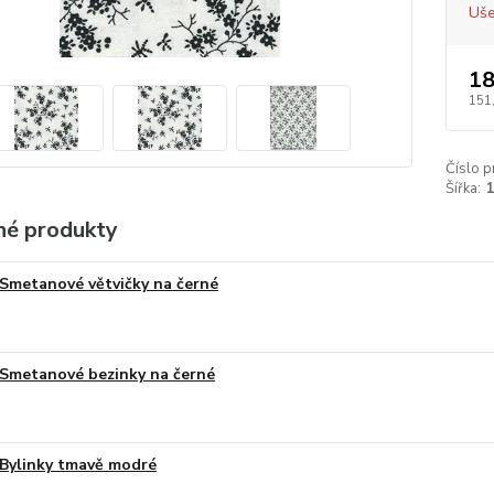
Uše
18
151
Číslo p
Šířka:
é produkty
Smetanové větvičky na černé
Smetanové bezinky na černé
Bylinky tmavě modré