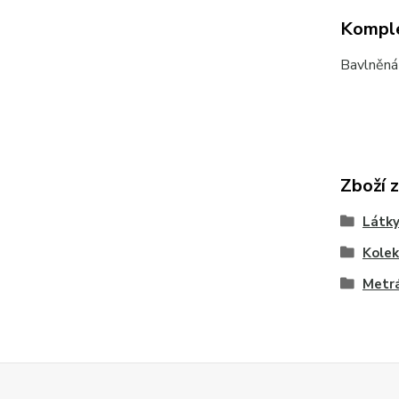
Komple
Bavlněná 
Zboží 
Látky
Kolek
Metr