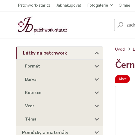
Patchwork-star.cz
Jak nakupovat
Fotogalerie
O mně
Úvod
L
Látky na patchwork
Čern
Formát
Barva
Akce
Kolekce
Vzor
Téma
Pomůcky a materiály