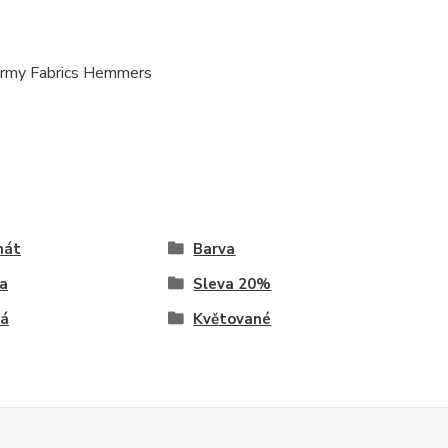
firmy Fabrics Hemmers
mát
Barva
a
Sleva 20%
ná
Květované