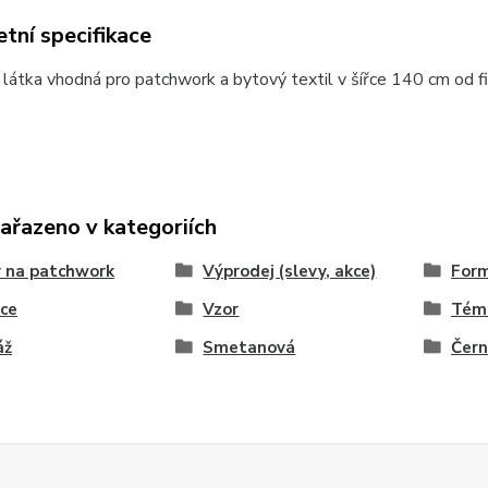
tní specifikace
látka vhodná pro patchwork a bytový textil v šířce 140 cm od 
zařazeno v kategoriích
 na patchwork
Výprodej (slevy, akce)
For
ce
Vzor
Tém
áž
Smetanová
Čer