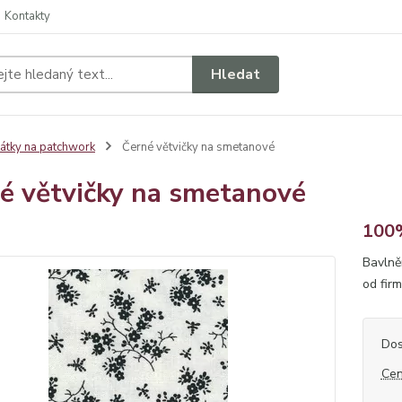
Kontakty
Hledat
átky na patchwork
Černé větvičky na smetanové
é větvičky na smetanové
100%
Bavlně
od fir
Dos
Cen