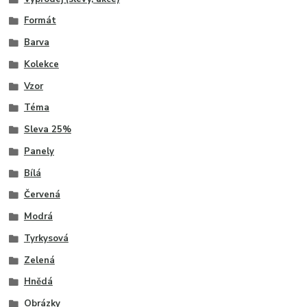
Formát
Barva
Kolekce
Vzor
Téma
Sleva 25%
Panely
Bílá
Červená
Modrá
Tyrkysová
Zelená
Hnědá
Obrázky