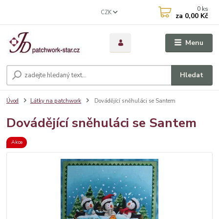
0
ks
CZK
za
0,00 Kč
Menu
Hledat
Úvod
Látky na patchwork
Dovádějící sněhuláci se Santem
Dovádějící sněhuláci se Santem
Akce