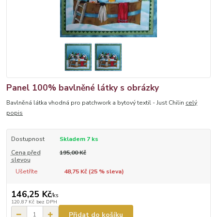
Panel 100% bavlněné látky s obrázky
Bavlněná látka vhodná pro patchwork a bytový textil - Just Chilin
celý
popis
Dostupnost
Skladem 7 ks
Cena před
195,00 Kč
slevou
Ušetříte
48,75 Kč (
25
% sleva)
146,25 Kč
/
ks
120,87 Kč
bez DPH
Přidat do košíku