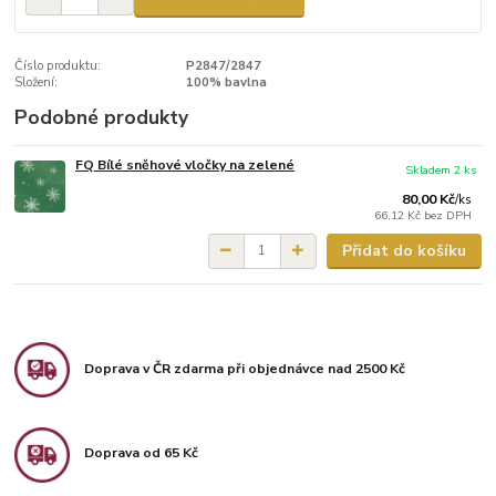
Číslo produktu:
P2847/2847
Složení:
100% bavlna
Podobné produkty
FQ Bílé sněhové vločky na zelené
Skladem 2 ks
80,00 Kč
/
ks
66,12 Kč
bez DPH
Přidat do košíku
Doprava v ČR zdarma při objednávce nad 2500 Kč
Doprava od 65 Kč