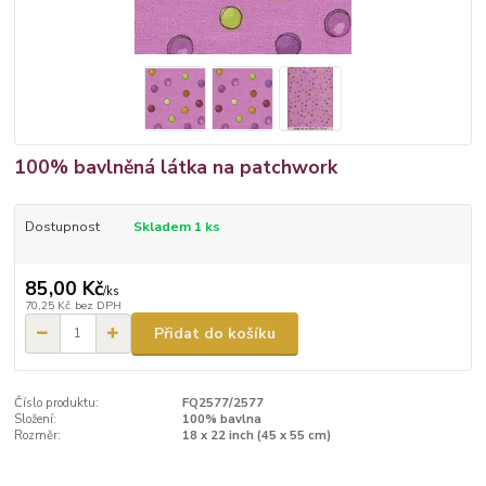
100% bavlněná látka na patchwork
Dostupnost
Skladem 1 ks
85,00 Kč
/
ks
70,25 Kč
bez DPH
Přidat do košíku
Číslo produktu:
FQ2577/2577
Složení:
100% bavlna
Rozměr:
18 x 22 inch (45 x 55 cm)