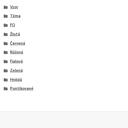
Vzor
Téma
FQ
Žlutá
Červená
Růžová
Fialová
Zelená
Hnědá
Puntíkované