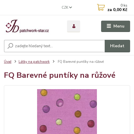
0
ks
CZK
za
0,00 Kč
Menu
Hledat
Úvod
Látky na patchwork
FQ Barevné puntíky na růžové
FQ Barevné puntíky na růžové