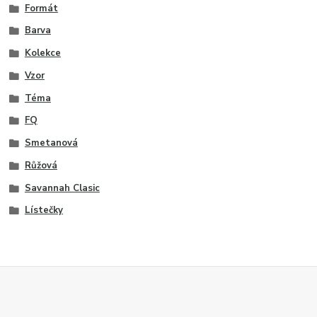
Formát
Barva
Kolekce
Vzor
Téma
FQ
Smetanová
Růžová
Savannah Clasic
Lístečky