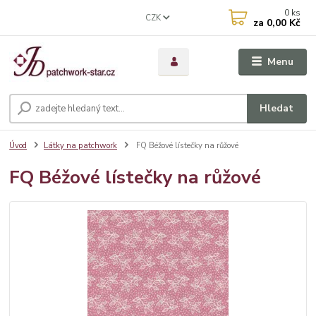
0
ks
CZK
za
0,00 Kč
Menu
Hledat
Úvod
Látky na patchwork
FQ Béžové lístečky na růžové
FQ Béžové lístečky na růžové