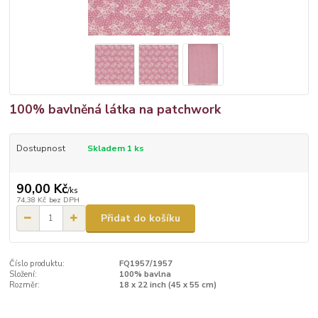
100% bavlněná látka na patchwork
Dostupnost
Skladem 1 ks
90,00 Kč
/
ks
74,38 Kč
bez DPH
Přidat do košíku
Číslo produktu:
FQ1957/1957
Složení:
100% bavlna
Rozměr:
18 x 22 inch (45 x 55 cm)