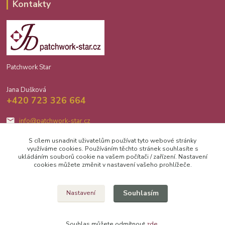
Kontakty
Patchwork Star
Jana Dušková
+420 723 326 664
info@patchwork-star.cz
S cílem usnadnit uživatelům používat tyto webové stránky
využíváme cookies. Používáním těchto stránek souhlasíte s
ukládáním souborů cookie na vašem počítači / zařízení. Nastavení
cookies můžete změnit v nastavení vašeho prohlížeče.
Upravit sběr cookies.
Souhlasím
Nastavení
2026 Jana Dušková Patchwork Star
Souhlas můžete odmítnout
zde
.