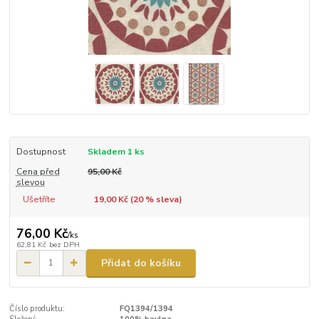
Dostupnost
Skladem 1 ks
Cena před
95,00 Kč
slevou
Ušetříte
19,00 Kč (
20
% sleva)
76,00 Kč
/
ks
62,81 Kč
bez DPH
Přidat do košíku
Číslo produktu:
FQ1394/1394