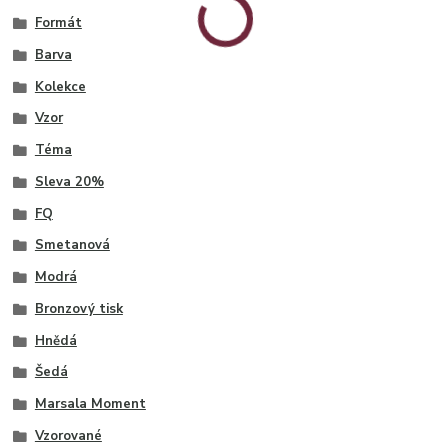
Formát
Barva
Kolekce
Vzor
Téma
Sleva 20%
FQ
Smetanová
Modrá
Bronzový tisk
Hnědá
Šedá
Marsala Moment
Vzorované