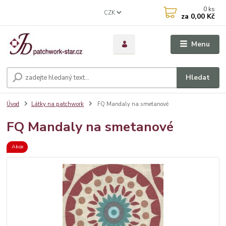
0
ks
CZK
za
0,00 Kč
Menu
Hledat
Úvod
Látky na patchwork
FQ Mandaly na smetanové
FQ Mandaly na smetanové
Akce