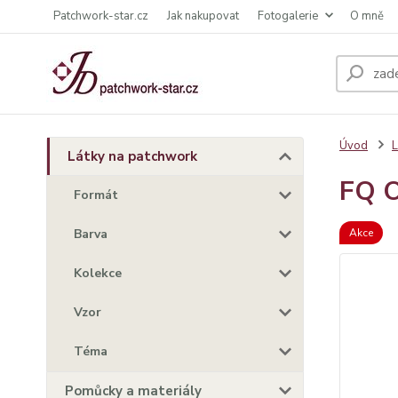
Patchwork-star.cz
Jak nakupovat
Fotogalerie
O mně
Úvod
L
Látky na patchwork
FQ O
Formát
Barva
Akce
Kolekce
Vzor
Téma
Pomůcky a materiály