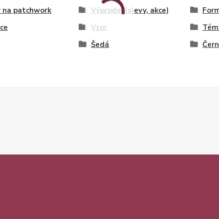
 na patchwork
Výprodej (slevy, akce)
For
ce
Vzor
Tém
Šedá
Čer