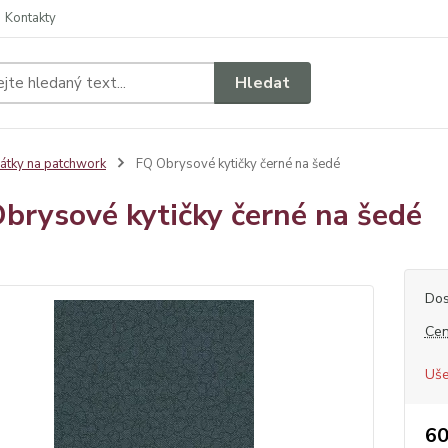
Kontakty
Hledat
átky na patchwork
FQ Obrysové kytičky černé na šedé
brysové kytičky černé na šedé
Dos
Cen
Uše
60