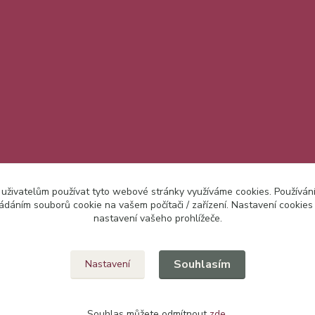
 uživatelům používat tyto webové stránky využíváme cookies. Používán
ládáním souborů cookie na vašem počítači / zařízení. Nastavení cookies
nastavení vašeho prohlížeče.
Upravit sběr cookies.
Souhlasím
Nastavení
Souhlas můžete odmítnout
zde
.