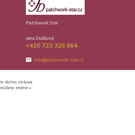
Patchwork Star
Jana Dušková
+420 723 326 664
info@patchwork-star.cz
ím těchto stránek
 můžete změnit v
Vytvořeno na
Eshop-rychle.cz