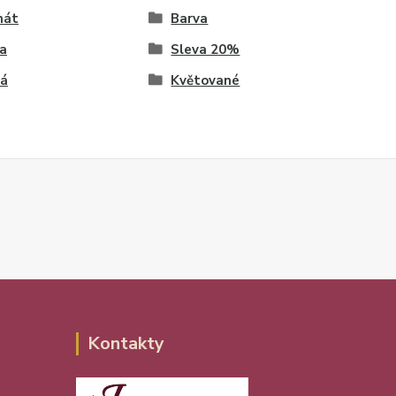
mát
Barva
a
Sleva 20%
ná
Květované
Kontakty