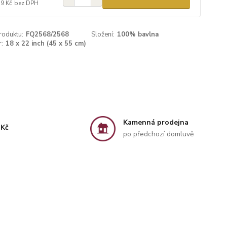
59 Kč
bez DPH
roduktu:
FQ2568/2568
Složení:
100% bavlna
:
18 x 22 inch (45 x 55 cm)
Kamenná prodejna
 Kč
po předchozí domluvě