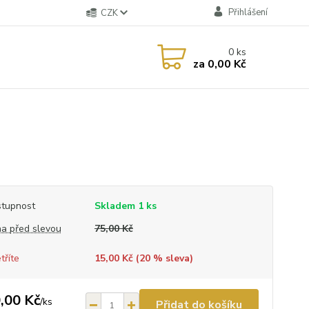
Přihlášení
CZK
0
ks
za
0,00 Kč
tupnost
Skladem 1 ks
a před slevou
75,00 Kč
tříte
15,00 Kč (
20
% sleva)
,00 Kč
/
ks
Přidat do košíku