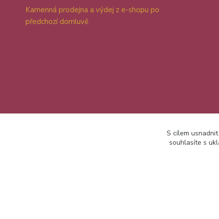
Kamenná prodejna a výdej z e-shopu po
předchozí domluvě
S cílem usnadnit
souhlasíte s uk
2026 Jana Dušková Patchwork Star